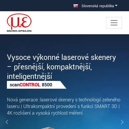
Prejdite priamo na hlavnú navigáciu
Prejdite priamo na obsah
Slovenská republika
Vysoce výkonné laserové skenery
– přesnější, kompaktnější,
inteligentnější
scan
CONTROL
8500
Nová generace: laserové skenery s technologií zeleného
laseru | Ultrakompaktní provedení s funkcí SMART 3D |
4K rozlišení a vysoká rychlost měření