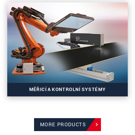
3D senzory pro přesné inline měření
MĚŘICÍ A KONTROLNÍ SYSTÉMY
MORE PRODUCTS
Systémy pro sledování výrobních a pásových