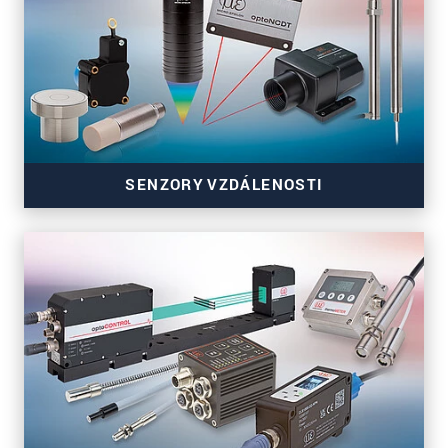
SENZORY VZDÁLENOSTI
Přesné snímače vzdálenosti pro automatizaci a
stavbu strojů