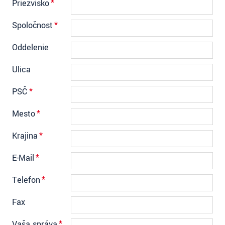
Priezvisko
*
Spoločnosť
*
Oddelenie
Ulica
PSČ
*
Mesto
*
Krajina
*
E-Mail
*
Telefon
*
Fax
Vaša správa
*