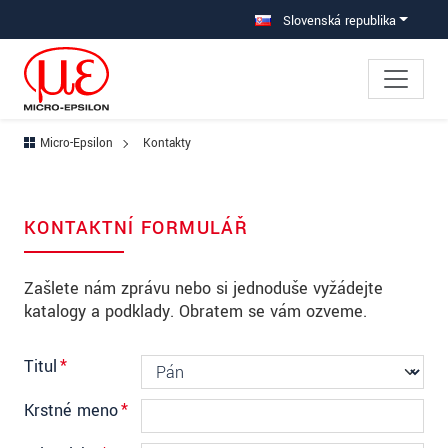
Prejdite priamo na hlavnú navigáciu
Prejdite priamo na obsah
Prejsť na vedľajšiu navigáciu
Slovenská republika
Micro-Epsilon
Kontakty
KONTAKTNÍ FORMULÁŘ
Zašlete nám zprávu nebo si jednoduše vyžádejte
katalogy a podklady. Obratem se vám ozveme.
Titul
*
Krstné meno
*