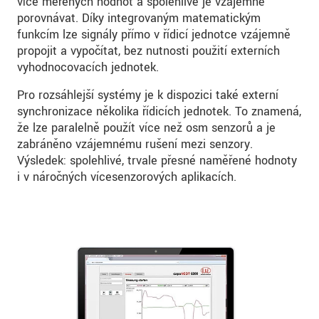
více měřených hodnot a spolehlivě je vzájemně
porovnávat. Díky integrovaným matematickým
funkcím lze signály přímo v řídicí jednotce vzájemně
propojit a vypočítat, bez nutnosti použití externích
vyhodnocovacích jednotek.
Pro rozsáhlejší systémy je k dispozici také externí
synchronizace několika řídicích jednotek. To znamená,
že lze paralelně použít více než osm senzorů a je
zabráněno vzájemnému rušení mezi senzory.
Výsledek: spolehlivé, trvale přesné naměřené hodnoty
i v náročných vícesenzorových aplikacích.