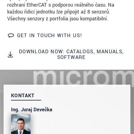
prosím naše
prohlášení o ochraně osobních údajů
rozhraní EtherCAT s podporou reálného času. Na
každou řídicí jednotku lze připojit až 8 senzorů.
Všechny senzory z portfolia jsou kompatibilní.
ODOSLAŤ SPRÁVU
GET IN TOUCH WITH US!
DOWNLOAD NOW: CATALOGS, MANUALS,
SOFTWARE
KONTAKT
Ing. Juraj Devečka