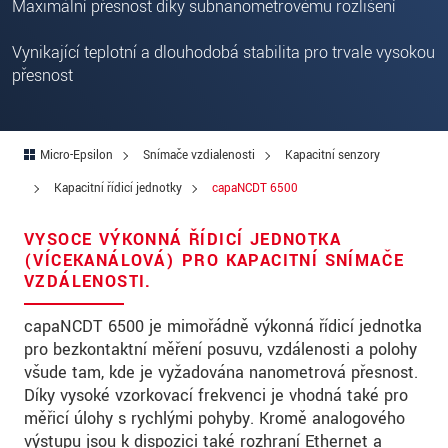
Maximální přesnost díky subnanometrovému rozlišení
PSČ
Vynikající teplotní a dlouhodobá stabilita pro trvale vysokou
Mesto
*
přesnost
Krajina
*
Telefon
Micro-Epsilon
Snímače vzdialenosti
Kapacitní senzory
E-Mail
*
Kapacitní řídicí jednotky
capaNCDT 6500
Vaša správa
*
VYSOCE VÝKONNÁ ŘÍDICÍ JEDNOTKA
(VÍCEKANÁLOVÁ) PRO KAPACITNÍ SNÍMAČE
VZDÁLENOSTI.
capaNCDT 6500 je mimořádně výkonná řídicí jednotka
Please keep me informed about product
pro bezkontaktní měření posuvu, vzdálenosti a polohy
innovations by e-mail.
všude tam, kde je vyžadována nanometrová přesnost.
Díky vysoké vzorkovací frekvenci je vhodná také pro
* Povinné informace
měřicí úlohy s rychlými pohyby. Kromě analogového
S vašimi údaji zacházíme důvěrně. Přečtěte si
výstupu jsou k dispozici také rozhraní Ethernet a