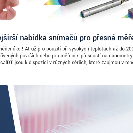
jširší nabídka snímačů pro přesná měř
řicí úkol! Ať už pro použití při vysokých teplotách až do 20
křivených površích nebo pro měření s přesností na nanometr
alDT jsou k dispozici v různých sériích, které zaujmou v mn