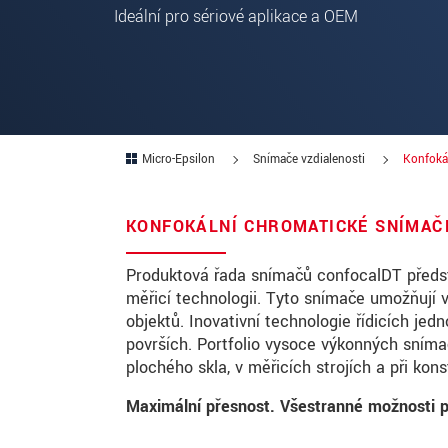
PSČ
Mesto
*
Krajina
*
Micro-Epsilon
Snímače vzdialenosti
Konfoká
Telefon
E-Mail
*
KONFOKÁLNÍ CHROMATICKÉ SNÍMAČ
Vaša správa
*
Produktová řada snímačů confocalDT předst
měřicí technologii. Tyto snímače umožňují 
objektů. Inovativní technologie řídicích jed
površích. Portfolio vysoce výkonných snímač
Please keep me informed about p
plochého skla, v měřicích strojích a při kon
Maximální přesnost. Všestranné možnosti po
* Povinné informace
S vašimi údaji zacházíme důvěrně. Přečt