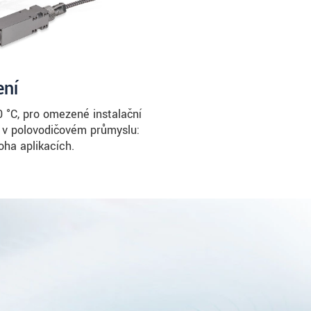
ení
0 °C, pro omezené instalační
y v polovodičovém průmyslu:
oha aplikacích.