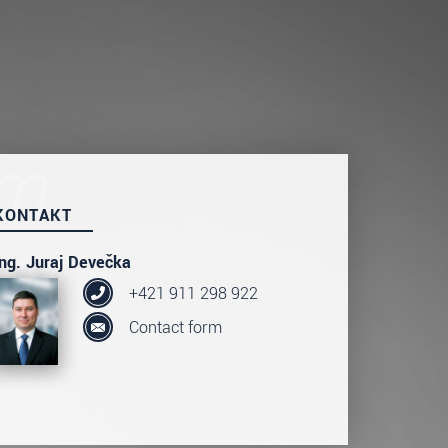
KONTAKT
Ing. Juraj Devečka
+421 911 298 922
Contact form