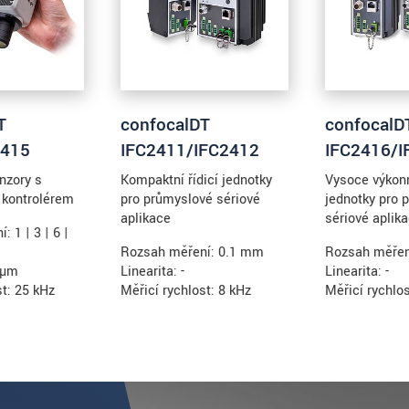
T
confocalDT
confocalD
2415
IFC2411/IFC2412
IFC2416/I
nzory s
Kompaktní řídicí jednotky
Vysoce výkonn
 kontrolérem
pro průmyslové sériové
jednotky pro 
aplikace
sériové aplik
 1 | 3 | 6 |
Rozsah měření: 0.1 mm
Rozsah měřen
2 µm
Linearita: -
Linearita: -
st: 25 kHz
Měřicí rychlost: 8 kHz
Měřicí rychlos