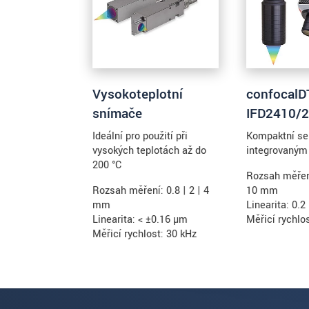
Vysokoteplotní
confocalD
snímače
IFD2410/
Ideální pro použití při
Kompaktní se
vysokých teplotách až do
integrovaným
200 °C
Rozsah měření:
Rozsah měření: 0.8 | 2 | 4
10 mm
mm
Linearita: 0.
Linearita: < ±0.16 µm
Měřicí rychlo
Měřicí rychlost: 30 kHz