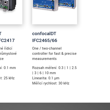
T
confocalDT
FC2417
IFC2465/66
é řídicí
One / two-channel
průmyslové
controller for fast & precise
ace
measurements
í: 0.1 mm
Rozsah měření: 0.3 | 1 | 2.5
| 3 | 6 | 10 mm
t: 25 kHz
Linearita: 0.1 µm
Měřicí rychlost: 30 kHz