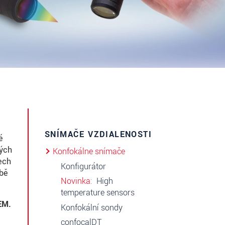
SNÍMAČE VZDIALENOSTI
é
ných
Konfokálne snímače
šech
Konfigurátor
obě
Novinka
High
temperature sensors
EM.
Konfokální sondy
confocalDT