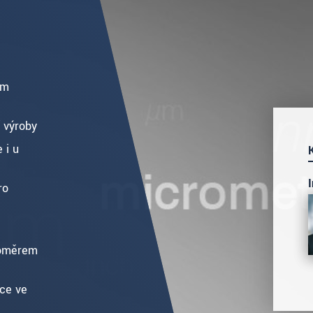
ím
í výroby
 i u
ro
poměrem
ace ve