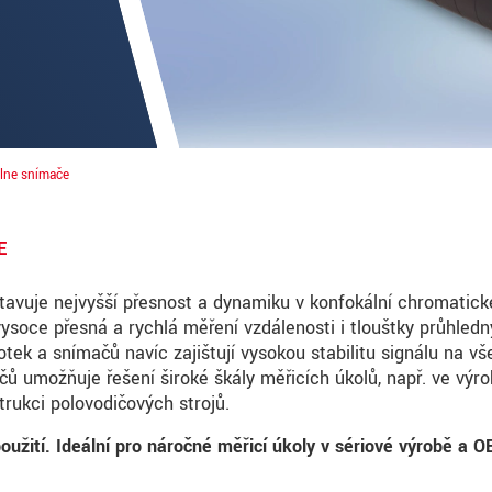
lne snímače
E
avuje nejvyšší přesnost a dynamiku v konfokální chromatick
vysoce přesná a rychlá měření vzdálenosti i tloušťky průhled
notek a snímačů navíc zajišťují vysokou stabilitu signálu na v
ů umožňuje řešení široké škály měřicích úkolů, např. ve výr
roduct innovations by e-mail.
strukci polovodičových strojů.
užití. Ideální pro náročné měřicí úkoly v sériové výrobě a O
ěte si prosím naše
prohlášení o ochraně osobních údajů