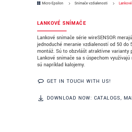
Micro-Epsilon
Snímače vzdialenosti
Lankové
PSČ
LANKOVÉ SNÍMAČE
Mesto
*
Lankové snímače série wireSENSOR merajú 
Krajina
*
jednoduché meranie vzdialeností od 50 do 
montáž. Sú to obzvlášť atraktívne varianty
Telefon
Lankové snímače sa s úspechom využívajú n
E-Mail
*
sú napríklad kalojemy.
Vaša správa
*
GET IN TOUCH WITH US!
DOWNLOAD NOW: CATALOGS, MA
Please keep me informed about p
* Povinné informace
S vašimi údaji zacházíme důvěrně. Přečt