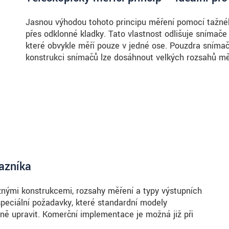
Jasnou výhodou tohoto principu měření pomocí tažného 
přes odklonné kladky. Tato vlastnost odlišuje snímače
které obvykle měří pouze v jedné ose. Pouzdra sníma
konstrukci snímačů lze dosáhnout velkých rozsahů měř
azníka
nými konstrukcemi, rozsahy měření a typy výstupních
 speciální požadavky, které standardní modely
ně upravit. Komerční implementace je možná již při