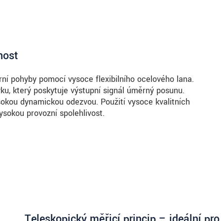
nost
ní pohyby pomocí vysoce flexibilního ocelového lana.
ku, který poskytuje výstupní signál úměrný posunu.
sokou dynamickou odezvou. Použití vysoce kvalitních
sokou provozní spolehlivost.
Teleskopický měřicí princip – ideální pr