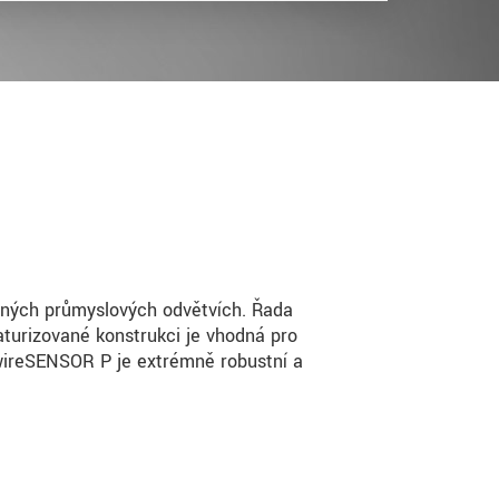
ůzných průmyslových odvětvích. Řada
turizované konstrukci je vhodná pro
wireSENSOR P je extrémně robustní a