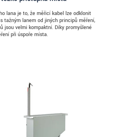
lana je to, že měřicí kabel lze odklonit
 s tažným lanem od jiných principů měření,
čů jsou velmi kompaktní. Díky promyšlené
ení při úspoře místa.