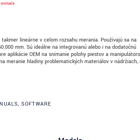
 snímače
takmer lineárne v celom rozsahu merania. Používajú sa na
50.000 mm. Sú ideálne na integrovanú alebo i na dodatočnú
 pre aplikácie OEM na snímanie polohy piestov a manipulátoro
a meranie hladiny problematických materiálov v nádržiach,
NUALS, SOFTWARE
roduct innovations by e-mail.
ěte si prosím naše
prohlášení o ochraně osobních údajů