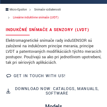
Ulica
Micro-Epsilon
Snímače vzdialenosti
PSČ
Lineárne induktívne snímače (LVDT)
Mesto
*
INDUKČNÉ SNÍMAČE A SENZORY (LVDT)
Krajina
*
Elektromagnetické snímače rady induSENSOR sú
Telefon
založené na indukčnom princípe merania, princípe
LVDT a patentovaných modifikáciách týchto meracích
E-Mail
*
postupov. Používajú sa ako pri jednotlivom upotrebení,
tak pri sériových aplikáciách.
Vaša správa
*
GET IN TOUCH WITH US!
Please keep me informed about product
DOWNLOAD NOW: CATALOGS, MANUALS,
innovations by e-mail.
SOFTWARE
* Povinné informace
Models