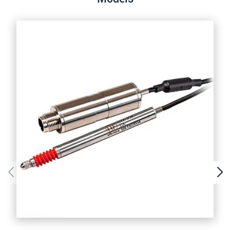
S vašimi údaji zacházíme důvěrně. Přečtěte si
prosím naše
prohlášení o ochraně osobních údajů
ODOSLAŤ SPRÁVU