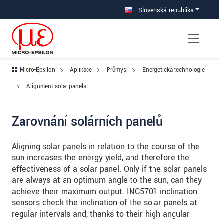
Prejdite priamo na hlavnú navigáciu
Prejdite priamo na obsah
Prejsť na vedľajšiu navigáciu
Slovenská republika
Micro-Epsilon
Aplikace
Průmysl
Energetická technologie
Alignment solar panels
Zarovnání solárních panelů
Aligning solar panels in relation to the course of the
sun increases the energy yield, and therefore the
effectiveness of a solar panel. Only if the solar panels
are always at an optimum angle to the sun, can they
achieve their maximum output. INC5701 inclination
sensors check the inclination of the solar panels at
regular intervals and, thanks to their high angular