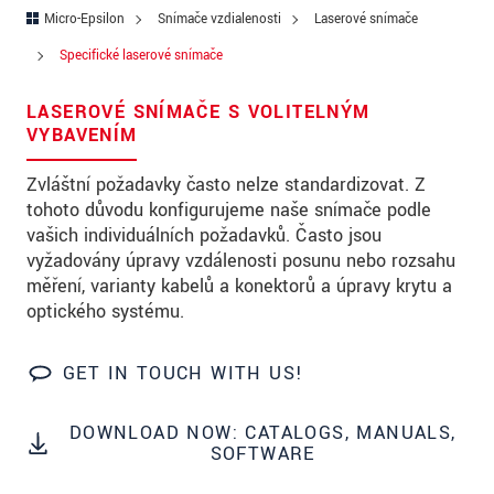
Ulica
Micro-Epsilon
Snímače vzdialenosti
Laserové snímače
PSČ
Specifické laserové snímače
Mesto
*
LASEROVÉ SNÍMAČE S VOLITELNÝM
VYBAVENÍM
Krajina
*
Zvláštní požadavky často nelze standardizovat. Z
Telefon
tohoto důvodu konfigurujeme naše snímače podle
vašich individuálních požadavků. Často jsou
E-Mail
*
vyžadovány úpravy vzdálenosti posunu nebo rozsahu
měření, varianty kabelů a konektorů a úpravy krytu a
Vaša správa
*
optického systému.
GET IN TOUCH WITH US!
Please keep me informed about product
innovations by e-mail.
DOWNLOAD NOW: CATALOGS, MANUALS,
SOFTWARE
* Povinné informace