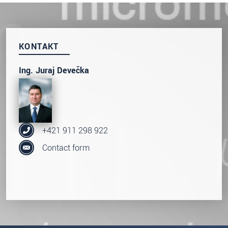
S vašimi údaji zacházíme důvěrně. Přečtěte si
prosím naše
prohlášení o ochraně osobních údajů
KONTAKT
ODOSLAŤ SPRÁVU
Ing. Juraj Devečka
+421 911 298 922
Contact form