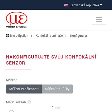
Prejdite priamo na hlavnú navigáciu
Prejdite priamo na obsah
Slovenská republika
Micro-Epsilon
Konfokálne snímače
Konfigurátor
NAKONFIGURUJTE SVŮJ KONFOKÁLNÍ
SENZOR