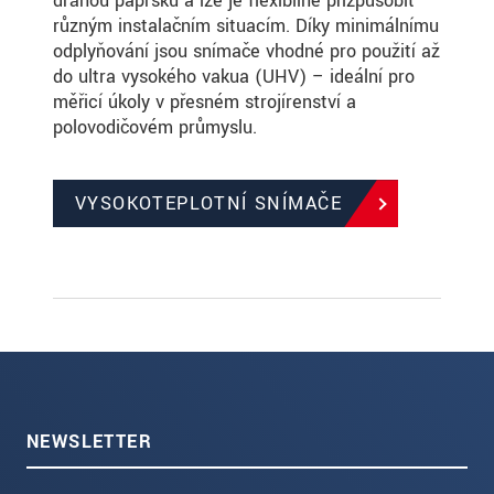
dráhou paprsku a lze je flexibilně přizpůsobit
různým instalačním situacím. Díky minimálnímu
odplyňování jsou snímače vhodné pro použití až
do ultra vysokého vakua (UHV) – ideální pro
měřicí úkoly v přesném strojírenství a
polovodičovém průmyslu.
VYSOKOTEPLOTNÍ SNÍMAČE
NEWSLETTER