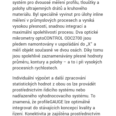
systém pro dvouosé měření profilu, tloušťky a
polohy ultrajemných drátů a kruhového
materiálu. Byl speciálně vyvinut pro úlohy inline
měření v průmyslových procesech a vyniká
vysokou přesností, snadnou integrací a
maximální spolehlivostí procesu. Dva optické
mikrometry optoCONTROL ODC2700 jsou
předem namontovány v uspořádání do „X“ a
měří objekt současně ve dvou osách. Díky tomu
jsou spolehlivě zaznamenávány přesné hodnoty
průměru, kontury a polohy – a to i při vysokých
procesních rychlostech.
Individuální výpočet a další zpracování
statistických hodnot z obou os lze provádět
prostřednictvím řídicího systému nebo
nadřazeného vyhodnocovacího systému. To
znamená, že profileGAUGE lze optimálně
integrovat do stávajících koncepcí kvality a
řízení. Konektivita je zajištěna prostřednictvím