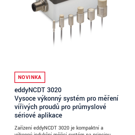
NOVINKA
eddyNCDT 3020
Vysoce výkonný systém pro měření
vířivých proudů pro průmyslové
sériové aplikace
Zařízení eddyNCDT 3020 je kompaktní a
výkonný indukční měřicí systém na principu