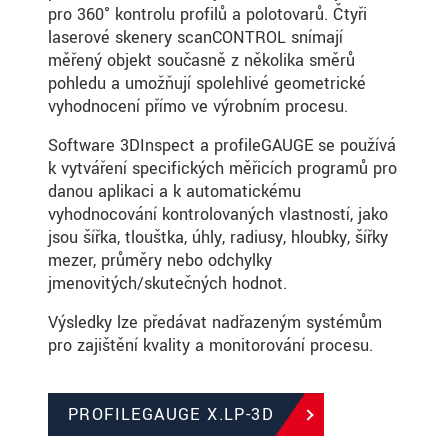
pro 360° kontrolu profilů a polotovarů. Čtyři
laserové skenery scanCONTROL snímají
měřený objekt současně z několika směrů
pohledu a umožňují spolehlivé geometrické
vyhodnocení přímo ve výrobním procesu.
Software 3DInspect a profileGAUGE se používá
k vytváření specifických měřicích programů pro
danou aplikaci a k automatickému
vyhodnocování kontrolovaných vlastností, jako
jsou šířka, tloušťka, úhly, radiusy, hloubky, šířky
mezer, průměry nebo odchylky
jmenovitých/skutečných hodnot.
Výsledky lze předávat nadřazeným systémům
pro zajištění kvality a monitorování procesu.
PROFILEGAUGE X.LP-3D