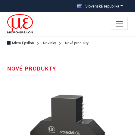
Prejdite priamo na hlavnú navigáciu
Prejdite priamo na obsah
Slovenská republika
Micro-Epsilon
Novinky
Nové produkty
NOVÉ PRODUKTY