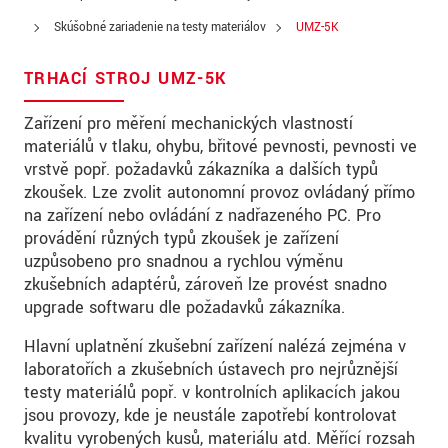
Skúšobné zariadenie na testy materiálov
UMZ-5K
TRHACÍ STROJ UMZ-5K
Zařízení pro měření mechanických vlastností
materiálů v tlaku, ohybu, břitové pevnosti, pevnosti ve
vrstvě popř. požadavků zákazníka a dalších typů
zkoušek. Lze zvolit autonomní provoz ovládaný přímo
na zařízení nebo ovládání z nadřazeného PC. Pro
provádění různých typů zkoušek je zařízení
uzpůsobeno pro snadnou a rychlou výměnu
zkušebních adaptérů, zároveň lze provést snadno
upgrade softwaru dle požadavků zákazníka.
Hlavní uplatnění zkušební zařízení nalézá zejména v
laboratořích a zkušebních ústavech pro nejrůznější
testy materiálů popř. v kontrolních aplikacích jakou
jsou provozy, kde je neustále zapotřebí kontrolovat
kvalitu vyrobených kusů, materiálu atd. Měřící rozsah