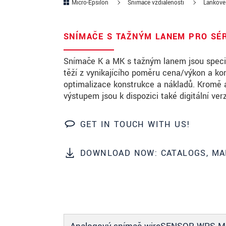
Micro-Epsilon
Snímače vzdialenosti
Lankové
PSČ
SNÍMAČE S TAŽNÝM LANEM PRO SÉR
Mesto
*
Snímače K a MK s tažným lanem jsou speciá
Krajina
*
těží z vynikajícího poměru cena/výkon a ko
optimalizace konstrukce a nákladů. Kromě
Telefon
výstupem jsou k dispozici také digitální ve
E-Mail
*
GET IN TOUCH WITH US!
Vaša správa
*
DOWNLOAD NOW: CATALOGS, MA
Please keep me informed about p
* Povinné informace
S vašimi údaji zacházíme důvěrně. Přečt