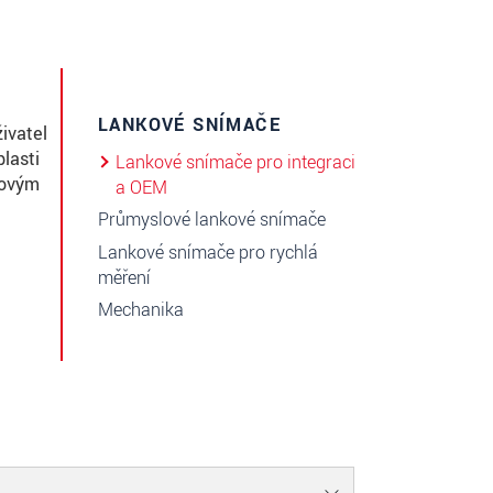
LANKOVÉ SNÍMAČE
ivatel
lasti
Lankové snímače pro integraci
ťovým
a OEM
Průmyslové lankové snímače
Lankové snímače pro rychlá
měření
Mechanika