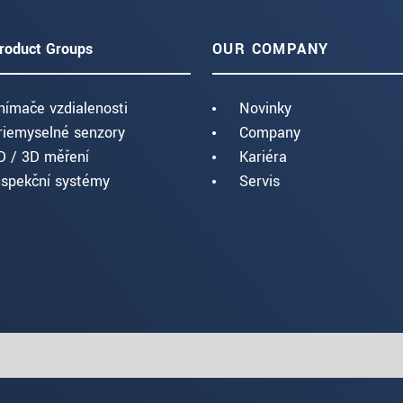
roduct Groups
OUR COMPANY
nímače vzdialenosti
Novinky
riemyselné senzory
Company
D / 3D měření
Kariéra
nspekční systémy
Servis