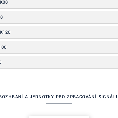
MK88
88
MK120
100
0
ROZHRANÍ A JEDNOTKY PRO ZPRACOVÁNÍ SIGNÁL