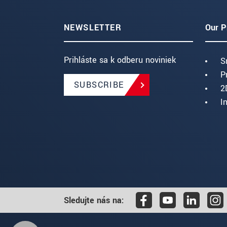
NEWSLETTER
Our P
Prihláste sa k odberu noviniek
S
P
SUBSCRIBE
2
I
Sledujte nás na: