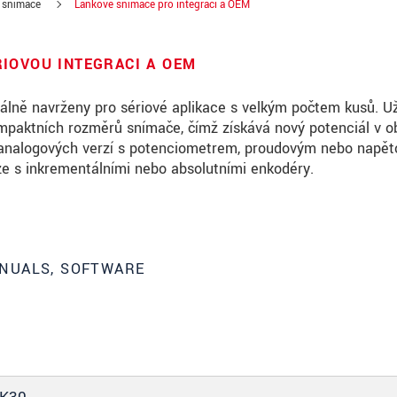
 snímače
Lankové snímače pro integraci a OEM
IOVOU INTEGRACI A OEM
lně navrženy pro sériové aplikace s velkým počtem kusů. Už
mpaktních rozměrů snímače, čímž získává nový potenciál v ob
 analogových verzí s potenciometrem, proudovým nebo napě
rze s inkrementálními nebo absolutními enkodéry.
NUALS, SOFTWARE
roduct innovations by e-mail.
ěte si prosím naše
prohlášení o ochraně osobních údajů