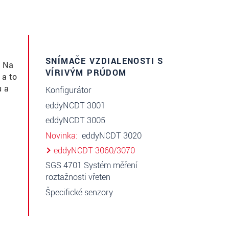
SNÍMAČE VZDIALENOSTI S
. Na
VÍRIVÝM PRÚDOM
 a to
u a
Konfigurátor
eddyNCDT 3001
eddyNCDT 3005
Novinka
eddyNCDT 3020
eddyNCDT 3060/3070
SGS 4701 Systém měření
roztažnosti vřeten
Špecifické senzory