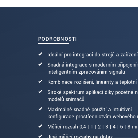
ODOSLAŤ SPRÁVU
PODROBNOSTI
Ideální pro integraci do strojů a zařízení
Snadná integrace s moderním připojením
inteligentním zpracováním signálu
Kombinace rozlišení, linearity a teplotní 
Široké spektrum aplikací díky početné 
modelů snímačů
Maximálně snadné použití a intuitivní
konfigurace prostřednictvím webového 
Měřící rozsah 0,4 | 1 | 2 | 3 | 4 | 6 | 8 
Jiné měřicí rozsahy na dotaz