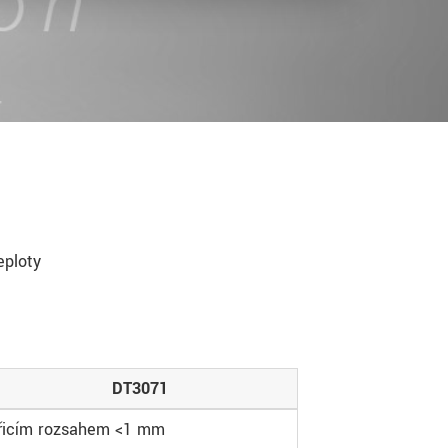
eploty
DT3071
řicím rozsahem <1 mm