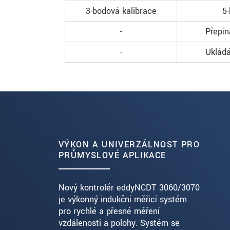
3-bodová kalibrace
5
-
Přepín
-
Ukládá
VÝKON A UNIVERZÁLNOST PRO
PRŮMYSLOVÉ APLIKACE
Nový kontrolér eddyNCDT 3060/3070
je výkonný indukční měřicí systém
pro rychlé a přesné měření
vzdálenosti a polohy. Systém se