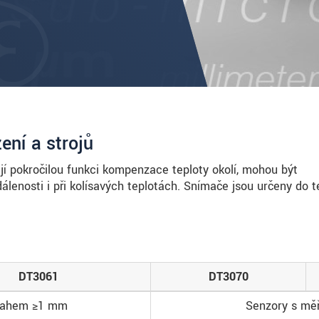
zení a strojů
í pokročilou funkci kompenzace teploty okolí, mohou být
lenosti i při kolísavých teplotách. Snímače jsou určeny do t
DT3061
DT3070
zsahem ≥1 mm
Senzory s mě