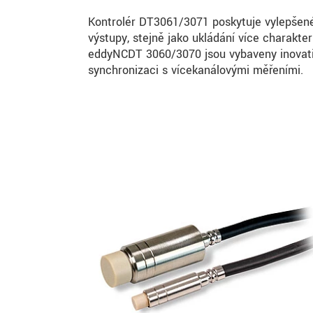
Kontrolér DT3061/3071 poskytuje vylepšené f
výstupy, stejně jako ukládání více charakte
eddyNCDT 3060/3070 jsou vybaveny inovativ
synchronizaci s vícekanálovými měřeními.