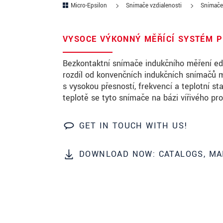
Micro-Epsilon
Snímače vzdialenosti
Snímače 
PSČ
VYSOCE VÝKONNÝ MĚŘÍCÍ SYSTÉM P
Mesto
*
Bezkontaktní snímače indukčního měření edd
Krajina
*
rozdíl od konvenčních indukčních snímačů 
s vysokou přesností, frekvencí a teplotní sta
Telefon
teplotě se tyto snímače na bázi vířivého pro
E-Mail
*
GET IN TOUCH WITH US!
Vaša správa
*
DOWNLOAD NOW: CATALOGS, MA
Please keep me informed about p
* Povinné informace
S vašimi údaji zacházíme důvěrně. Přečt