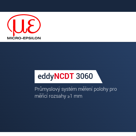
Prejdite priamo na hlavnú navigáciu
Prejdite priamo na obsah
Ihre Anfrage zu: eddyNCDT
eddy
NCDT
3060
Titul
*
Průmyslový systém měření polohy pro
Krstné meno
*
měřící rozsahy ≥1 mm
Priezvisko
*
Spoločnosť
*
Ulica