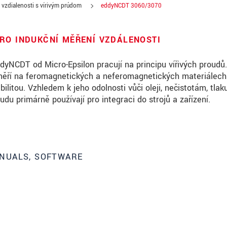
vzdialenosti s vírivým prúdom
eddyNCDT 3060/3070
RO INDUKČNÍ MĚŘENÍ VZDÁLENOSTI
yNCDT od Micro-Epsilon pracují na principu vířivých proudů
měří na feromagnetických a neferomagnetických materiálech
bilitou. Vzhledem k jeho odolnosti vůči oleji, nečistotám, tlak
udu primárně používají pro integraci do strojů a zařízení.
NUALS, SOFTWARE
roduct innovations by e-mail.
ěte si prosím naše
prohlášení o ochraně osobních údajů