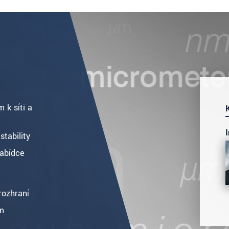
 k síti a
stability
nabídce
rozhraní
mm