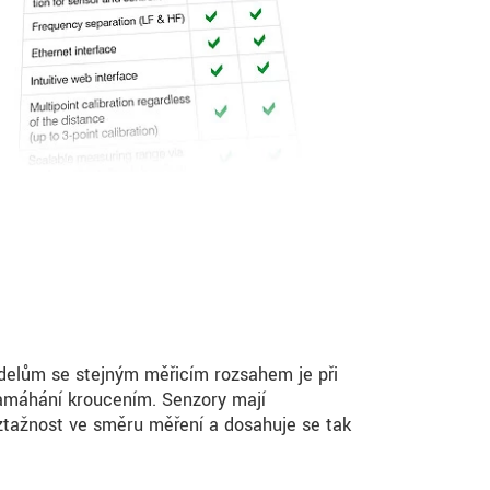
delům se stejným měřicím rozsahem je při
namáhání kroucením. Senzory mají
oztažnost ve směru měření a dosahuje se tak