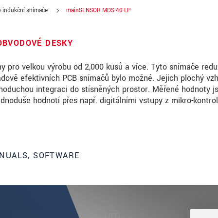
-indukční snímače
mainSENSOR MDS-40-LP
OBVODOVÉ DESKY
 pro velkou výrobu od 2,000 kusů a více. Tyto snímače redu
ladově efektivních PCB snímačů bylo možné. Jejich plochý vzh
noduchou integraci do stísněných prostor. Měřené hodnoty j
ednoduše hodnotí přes např. digitálními vstupy z mikro-kontrol
NUALS, SOFTWARE
roduct innovations by e-mail.
ěte si prosím naše
prohlášení o ochraně osobních údajů