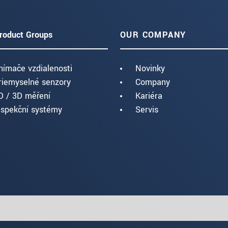
roduct Groups
OUR COMPANY
nímače vzdialenosti
Novinky
riemyselné senzory
Company
D / 3D měření
Kariéra
nspekční systémy
Servis