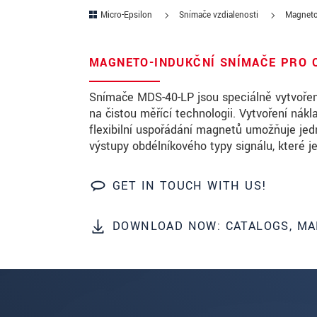
Micro-Epsilon
Snímače vzdialenosti
Magneto
PSČ
Mesto
*
MAGNETO-INDUKČNÍ SNÍMAČE PRO 
Krajina
*
Snímače MDS-40-LP jsou speciálně vytvořeny
na čistou měřící technologii. Vytvoření nák
Telefon
flexibilní uspořádání magnetů umožňuje jed
výstupy obdélníkového typy signálu, které j
E-Mail
*
GET IN TOUCH WITH US!
Vaša správa
*
DOWNLOAD NOW: CATALOGS, MA
Please keep me informed about p
* Povinné informace
S vašimi údaji zacházíme důvěrně. Přečt