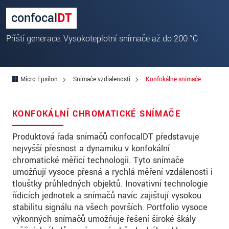
PSČ
confocal
DT
Mesto
*
Příští generace: Vysokoteplotní snímače až do 200 °C
Krajina
*
Telefon
Micro-Epsilon
Snímače vzdialenosti
Konfokálne snímače
E-Mail
*
KONFOKÁLNÍ CHROMATICKÉ SNÍMAČE
Vaša správa
*
Produktová řada snímačů confocalDT představuje
nejvyšší přesnost a dynamiku v konfokální
chromatické měřicí technologii. Tyto snímače
Please keep me informed about product
umožňují vysoce přesná a rychlá měření vzdálenosti i
innovations by e-mail.
tloušťky průhledných objektů. Inovativní technologie
řídicích jednotek a snímačů navíc zajišťují vysokou
* Povinné informace
stabilitu signálu na všech površích. Portfolio vysoce
výkonných snímačů umožňuje řešení široké škály
S vašimi údaji zacházíme důvěrně. Přečtěte si