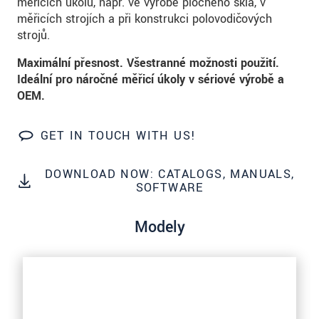
měřicích úkolů, např. ve výrobě plochého skla, v
prosím naše
prohlášení o ochraně osobních údajů
měřicích strojích a při konstrukci polovodičových
strojů.
ODOSLAŤ SPRÁVU
Maximální přesnost. Všestranné možnosti použití.
Ideální pro náročné měřicí úkoly v sériové výrobě a
OEM.
GET IN TOUCH WITH US!
DOWNLOAD NOW: CATALOGS, MANUALS,
SOFTWARE
Modely