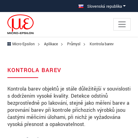
Prejdite priamo na hlavnú navigáciu
Prejdite priamo na obsah
Prejsť na vedľajšiu navigáciu
Slovenská republika
Micro-Epsilon
Aplikace
Průmysl
Kontrola barev
KONTROLA BAREV
Kontrola barev objektů je stále důležitější v souvislosti
s dodržením vysoké kvality. Detekce odstínů
bezprostředně po lakování, stejně jako měření barev a
porovnání barev při kontrole příchozích výrobků jsou
častými měřicími úlohami, při nichž je vyžadována
vysoká přesnost a opakovatelnost.