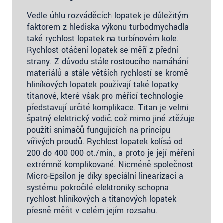
Vedle úhlu rozváděcích lopatek je důležitým
faktorem z hlediska výkonu turbodmychadla
také rychlost lopatek na turbínovém kole.
Rychlost otáčení lopatek se měří z přední
strany. Z důvodu stále rostoucího namáhání
materiálů a stále větších rychlostí se kromě
hliníkových lopatek používají také lopatky
titanové, které však pro měřicí technologie
představují určité komplikace. Titan je velmi
špatný elektrický vodič, což mimo jiné ztěžuje
použití snímačů fungujících na principu
vířivých proudů. Rychlost lopatek kolísá od
200 do 400 000 ot./min., a proto je její měření
extrémně komplikované. Nicméně společnost
Micro-Epsilon je díky speciální linearizaci a
systému pokročilé elektroniky schopna
rychlost hliníkových a titanových lopatek
přesně měřit v celém jejím rozsahu.