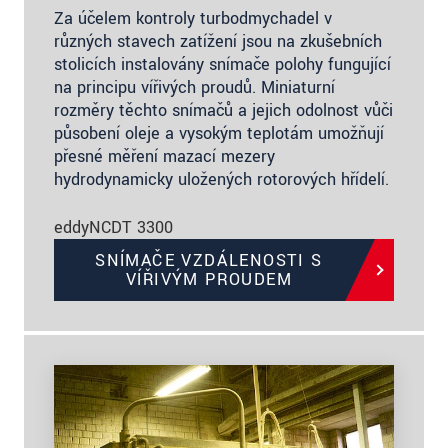
Za účelem kontroly turbodmychadel v
různých stavech zatížení jsou na zkušebních
stolicích instalovány snímače polohy fungující
na principu vířivých proudů. Miniaturní
rozměry těchto snímačů a jejich odolnost vůči
působení oleje a vysokým teplotám umožňují
přesné měření mazací mezery
hydrodynamicky uložených rotorových hřídelí.
eddyNCDT 3300
SNÍMAČE VZDÁLENOSTI S
VÍŘIVÝM PROUDEM