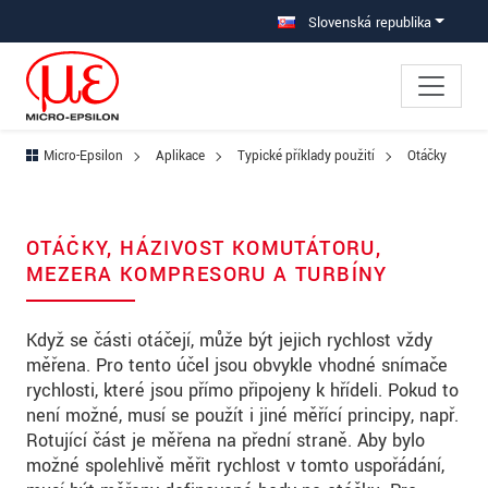
Prejdite priamo na hlavnú navigáciu
Prejdite priamo na obsah
Prejsť na vedľajšiu navigáciu
Slovenská republika
Micro-Epsilon
Aplikace
Typické příklady použití
Otáčky
OTÁČKY, HÁZIVOST KOMUTÁTORU,
MEZERA KOMPRESORU A TURBÍNY
Když se části otáčejí, může být jejich rychlost vždy
měřena. Pro tento účel jsou obvykle vhodné snímače
rychlosti, které jsou přímo připojeny k hřídeli. Pokud to
není možné, musí se použít i jiné měřící principy, např.
Rotující část je měřena na přední straně. Aby bylo
možné spolehlivě měřit rychlost v tomto uspořádání,