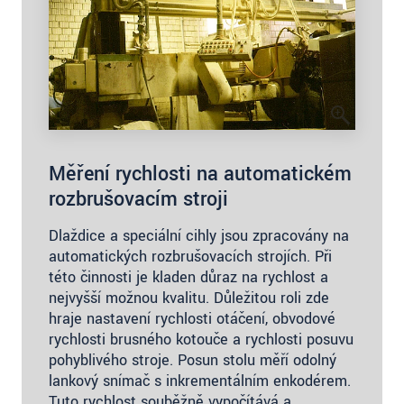
Měření rychlosti na automatickém
rozbrušovacím stroji
Dlaždice a speciální cihly jsou zpracovány na
automatických rozbrušovacích strojích. Při
této činnosti je kladen důraz na rychlost a
nejvyšší možnou kvalitu. Důležitou roli zde
hraje nastavení rychlosti otáčení, obvodové
rychlosti brusného kotouče a rychlosti posuvu
pohyblivého stroje. Posun stolu měří odolný
lankový snímač s inkrementálním enkodérem.
Tuto rychlost souběžně vypočítává a