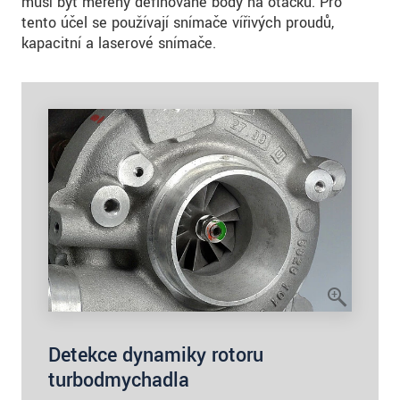
musí být měřeny definované body na otáčku. Pro
tento účel se používají snímače vířivých proudů,
kapacitní a laserové snímače.
Detekce dynamiky rotoru
turbodmychadla