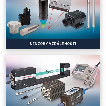
SENZORY VZDÁLENOSTI
Přesné snímače vzdálenosti pro automatizaci a
stavbu strojů