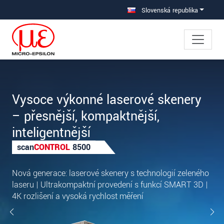
Prejdite priamo na hlavnú navigáciu
Prejdite priamo na obsah
Slovenská republika
Vysoce výkonné laserové skenery
– přesnější, kompaktnější,
inteligentnější
scan
CONTROL
8500
Nová generace: laserové skenery s technologií zeleného
laseru | Ultrakompaktní provedení s funkcí SMART 3D |
4K rozlišení a vysoká rychlost měření