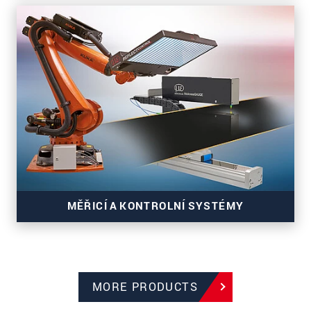
3D senzory pro přesné inline měření
MĚŘICÍ A KONTROLNÍ SYSTÉMY
MORE PRODUCTS
Systémy pro sledování výrobních a pásových