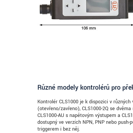
Různé modely kontrolérů pro pře
Kontrolér CLS1000 je k dispozici v různých 
(otevřeno/zavřeno), CLS1000-2Q se dvěma 
CLS1000-AU s napěťovým výstupem a CLS10
dostupný ve verzích NPN, PNP nebo push-pul
triggerem i bez něj.