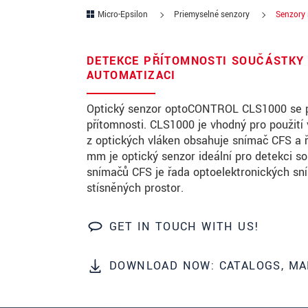
Micro-Epsilon
Priemyselné senzory
Senzory 
PSČ
Mesto
*
DETEKCE PŘÍTOMNOSTI SOUČÁSTKY 
AUTOMATIZACI
Krajina
*
Optický senzor optoCONTROL CLS1000 se pou
Telefon
přítomnosti. CLS1000 je vhodný pro použití
z optických vláken obsahuje snímač CFS a 
E-Mail
*
mm je optický senzor ideální pro detekci s
snímačů CFS je řada optoelektronických sní
Vaša správa
*
stísněných prostor.
GET IN TOUCH WITH US!
Please keep me informed about p
DOWNLOAD NOW: CATALOGS, MA
* Povinné informace
S vašimi údaji zacházíme důvěrně. Přečt