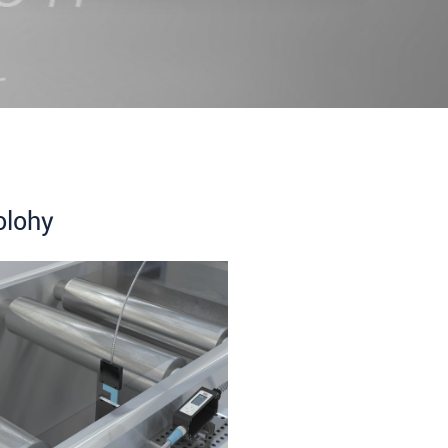
olohy