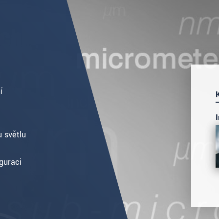
í
 světlu
guraci