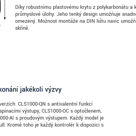
Díky robustnímu plastovému krytu z polykarbonátu a kr
průmyslové úlohy. Jeho tenký design umožňuje snadnou
omezený. Možnost montáže na DIN lištu navíc umožňuj
skříně.
konání jakékoli výzvy
verzích: CLS1000-QN s antivalentní funkcí
spínacími výstupy, CLS1000-OC s optočlenem,
00-AI s proudovým výstupem. Každý model je
l. Kromě toho je každý kontrolér k dispozici s