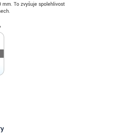
mm. To zvyšuje spolehlivost
mech.
ry