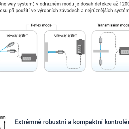
One-way system) v odrazném módu je dosah detekce až 1200 
esu při použití ve výrobních závodech a nejrůznějších systé
Extrémně robustní a kompaktní kontrolé