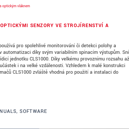
s optickým vláknem
OPTICKÝMI SENZORY VE STROJÍRENSTVÍ A
žívá pro spolehlivé monitorování či detekci polohy a
 v automatizaci díky svým variabilním spínacím výstupům. S
řídicí jednotku CLS1000. Díky velkému provoznímu rozsahu a
oučástek i na velké vzdálenosti. Vzhledem k malé konstrukci
mačů CLS1000 zvláště vhodná pro použití a instalaci do
roduct innovations by e-mail.
NUALS, SOFTWARE
ěte si prosím naše
prohlášení o ochraně osobních údajů