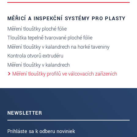
MĚŘICÍ A INSPEKČNÍ SYSTÉMY PRO PLASTY
Měření tloušťky ploché fólie
Tloušťka tepelně tvarované ploché fólie
Měření tloušťky v kalandrech na horké taveniny
Kontrola otvorů extrudéru
Měření tloušťky v kalandrech
Měření tloušťky profilů ve válcovacích zařízeních
NEWSLETTER
Prihláste sa k odberu noviniek