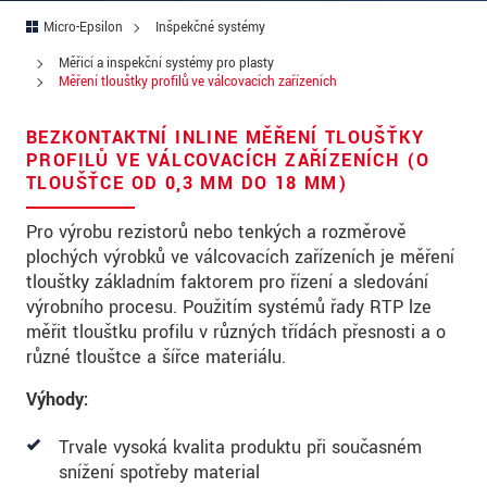
Ulica
Micro-Epsilon
Inšpekčné systémy
PSČ
Měřicí a inspekční systémy pro plasty
Měření tloušťky profilů ve válcovacích zařízeních
Mesto
*
BEZKONTAKTNÍ INLINE MĚŘENÍ TLOUŠŤKY
Krajina
*
PROFILŮ VE VÁLCOVACÍCH ZAŘÍZENÍCH (O
TLOUŠŤCE OD 0,3 MM DO 18 MM)
Telefon
Pro výrobu rezistorů nebo tenkých a rozměrově
E-Mail
*
plochých výrobků ve válcovacích zařízeních je měření
tloušťky základním faktorem pro řízení a sledování
Vaša správa
*
výrobního procesu. Použitím systémů řady RTP lze
měřit tloušťku profilu v různých třídách přesnosti a o
různé tloušťce a šířce materiálu.
Please keep me informed about product
Výhody:
innovations by e-mail.
Trvale vysoká kvalita produktu při současném
* Povinné informace
snížení spotřeby material