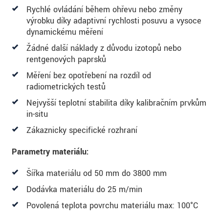
S vašimi údaji zacházíme důvěrně. Přečtěte si
Rychlé ovládání během ohřevu nebo změny
prosím naše
prohlášení o ochraně osobních údajů
výrobku díky adaptivní rychlosti posuvu a vysoce
dynamickému měření
ODOSLAŤ SPRÁVU
Žádné další náklady z důvodu izotopů nebo
rentgenových paprsků
Měření bez opotřebení na rozdíl od
radiometrických testů
Nejvyšší teplotní stabilita díky kalibračním prvkům
in-situ
Zákaznicky specifické rozhraní
Parametry materiálu:
Šířka materiálu od 50 mm do 3800 mm
Dodávka materiálu do 25 m/min
Povolená teplota povrchu materiálu max: 100°C