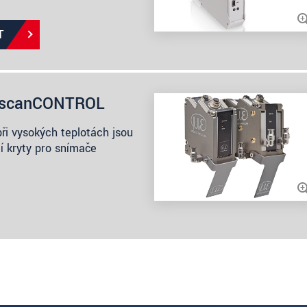
T
e scanCONTROL
ři vysokých teplotách jsou
cí kryty pro snímače