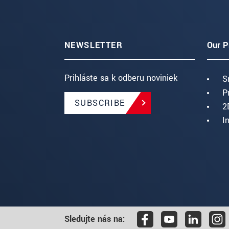
NEWSLETTER
Our P
Prihláste sa k odberu noviniek
S
P
SUBSCRIBE
2
I
Sledujte nás na: