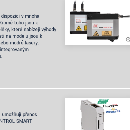
dispozici v mnoha
Kromě toho jsou k
lňky, které nabízejí výhody
sti na modelu jsou k
 nebo modré lasery,
s integrovaným
u.
a umožňují přenos
CONTROL SMART