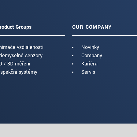
roduct Groups
OUR COMPANY
nímače vzdialenosti
Novinky
riemyselné senzory
Company
D / 3D měření
Kariéra
nspekční systémy
Servis