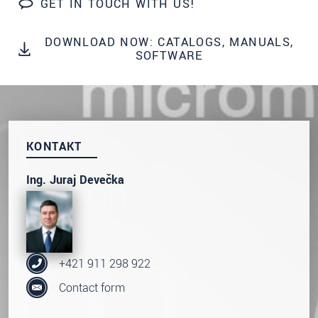
GET IN TOUCH WITH US!
prosím naše
prohlášení o ochraně osobních údajů
DOWNLOAD NOW: CATALOGS, MANUALS,
ODOSLAŤ SPRÁVU
SOFTWARE
KONTAKT
Ing. Juraj Devečka
+421 911 298 922
Contact form