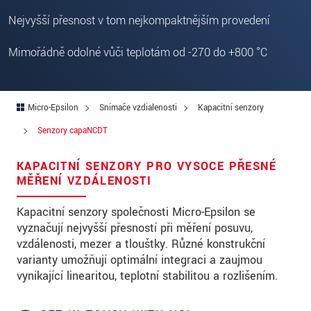
PSČ
Nejvyšší přesnost v tom nejkompaktnějším provedení
Mesto
*
Mimořádně odolné vůči teplotám od -270 do +800 °C
Krajina
*
Telefon
Micro-Epsilon
Snímače vzdialenosti
Kapacitní senzory
E-Mail
*
Senzory capaNCDT
Vaša správa
*
KAPACITNÍ SENZORY PRO VYSOCE PŘESNÉ
MĚŘENÍ VZDÁLENOSTI
Kapacitní senzory společnosti Micro-Epsilon se
Please keep me informed about product
vyznačují nejvyšší přesností při měření posuvu,
innovations by e-mail.
vzdálenosti, mezer a tloušťky. Různé konstrukční
varianty umožňují optimální integraci a zaujmou
vynikající linearitou, teplotní stabilitou a rozlišením.
* Povinné informace
S vašimi údaji zacházíme důvěrně. Přečtěte si