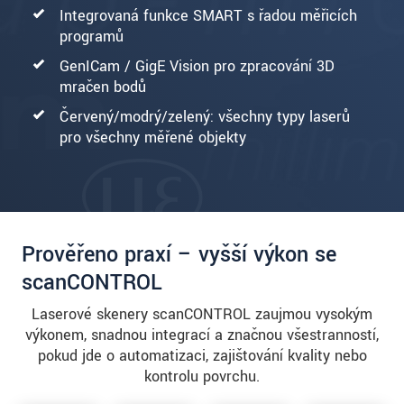
Integrovaná funkce SMART s řadou měřicích
programů
GenICam / GigE Vision pro zpracování 3D
mračen bodů
Červený/modrý/zelený: všechny typy laserů
pro všechny měřené objekty
Prověřeno praxí – vyšší výkon se
scanCONTROL
Laserové skenery scanCONTROL zaujmou vysokým
výkonem, snadnou integrací a značnou všestranností,
pokud jde o automatizaci, zajišťování kvality nebo
kontrolu povrchu.