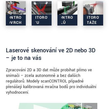
Kontrola
Monitorování
Monitorování
KONTROLA
MONITOROVÁNÍ
KONTROLA
MONITOROVÁNÍ
povrchu
Kontrola
montáže a
stavu a
POVRCHU
STAVU
DÍLŮ
MONTÁŽE
a detekce
geometrie
navádění
zajišťování
vad
dílů
robotů
kvality, a to i
přímo na
různých
prostřednictvím
v mobilních
výrobních
velikostí
jediného
aplikacích
linkách
skeneru
Laserové skenování ve 2D nebo 3D
– je to na vás
Zpracování 2D a 3D dat může probíhat přímo ve
snímači – zcela autonomně a bez dalších
regulátorů. Modely scanCONTROL případně
přenášejí kalibrovaná mračna bodů pro individuální
vyhodnocení.