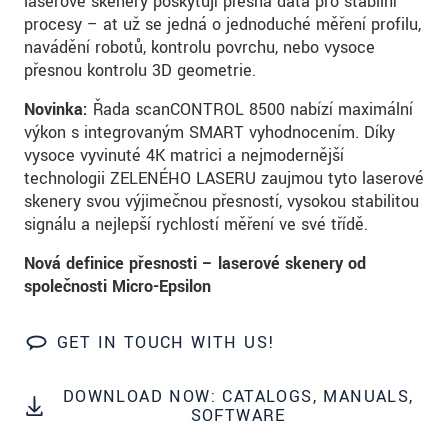
laserové skenery poskytují přesná data pro stabilní
S vašimi údaji zacházíme důvěrně. Přečtěte si
procesy – ať už se jedná o jednoduché měření profilu,
prosím naše
prohlášení o ochraně osobních údajů
navádění robotů, kontrolu povrchu, nebo vysoce
přesnou kontrolu 3D geometrie.
ODOSLAŤ SPRÁVU
Novinka:
Řada scanCONTROL 8500 nabízí maximální
výkon s integrovaným SMART vyhodnocením. Díky
vysoce vyvinuté 4K matrici a nejmodernější
technologii ZELENÉHO LASERU zaujmou tyto laserové
skenery svou výjimečnou přesností, vysokou stabilitou
signálu a nejlepší rychlostí měření ve své třídě.
Nová definice přesnosti – laserové skenery od
společnosti Micro-Epsilon
GET IN TOUCH WITH US!
DOWNLOAD NOW: CATALOGS, MANUALS,
SOFTWARE