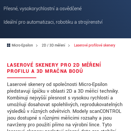
Ulica
Přesné, vysokorychlostní a osvědčené
PSČ
Ideální pro automatizaci, robotiku a strojírenství
Mesto
*
Krajina
*
Micro-Epsilon
2D / 3D měření
Laserové profilové skenery
Telefon
E-Mail
*
LASEROVÉ SKENERY PRO 2D MĚŘENÍ
PROFILU A 3D MRAČNA BODŮ
Vaša správa
*
Laserové skenery od společnosti Micro-Epsilon
představují špičku v oblasti 2D a 3D měřicí techniky.
Kombinují nejvyšší přesnost s vysokou rychlostí a
Please keep me informed about product
umožňují dosahovat spolehlivých, reprodukovatelných
innovations by e-mail.
výsledků v různých odvětvích. Modely scanCONTROL
jsou dostupné s různými měřicími rozsahy a jsou
navrženy pro použití přímo na výrobní lince. Tyto
* Povinné informace