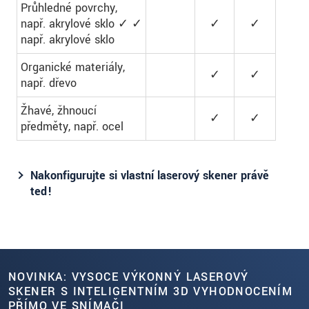
Průhledné povrchy,
např. akrylové sklo ✓ ✓
✓
✓
např. akrylové sklo
Organické materiály,
✓
✓
např. dřevo
Žhavé, žhnoucí
✓
✓
předměty, např. ocel
Nakonfigurujte si vlastní laserový skener právě
teď!
NOVINKA: VYSOCE VÝKONNÝ LASEROVÝ
SKENER S INTELIGENTNÍM 3D VYHODNOCENÍM
PŘÍMO VE SNÍMAČI