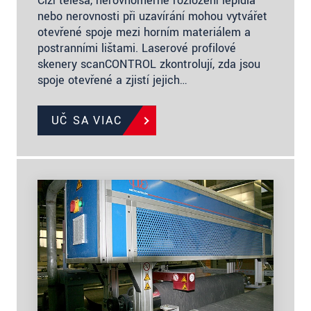
Cizí tělesa, nerovnoměrné rozložení lepidla
nebo nerovnosti při uzavírání mohou vytvářet
otevřené spoje mezi horním materiálem a
postranními lištami. Laserové profilové
skenery scanCONTROL zkontrolují, zda jsou
spoje otevřené a zjistí jejich…
UČ SA VIAC