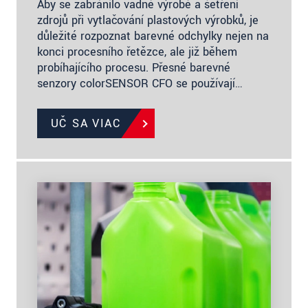
Aby se zabránilo vadné výrobě a šetření
zdrojů při vytlačování plastových výrobků, je
důležité rozpoznat barevné odchylky nejen na
konci procesního řetězce, ale již během
probíhajícího procesu. Přesné barevné
senzory colorSENSOR CFO se používají…
UČ SA VIAC