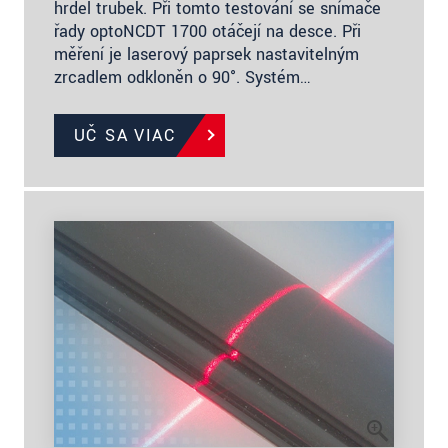
hrdel trubek. Při tomto testování se snímače
řady optoNCDT 1700 otáčejí na desce. Při
měření je laserový paprsek nastavitelným
zrcadlem odkloněn o 90°. Systém…
UČ SA VIAC