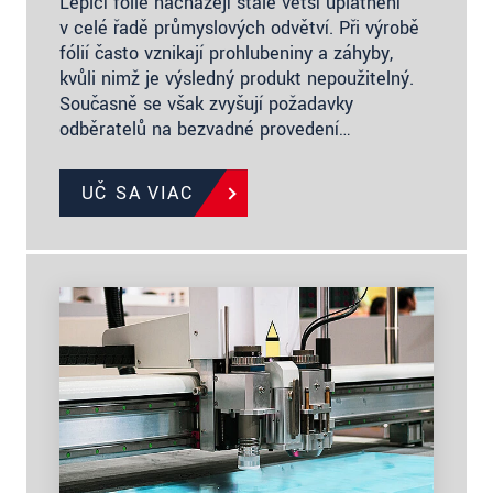
Lepicí fólie nacházejí stále větší uplatnění
v celé řadě průmyslových odvětví. Při výrobě
fólií často vznikají prohlubeniny a záhyby,
kvůli nimž je výsledný produkt nepoužitelný.
Současně se však zvyšují požadavky
odběratelů na bezvadné provedení…
UČ SA VIAC