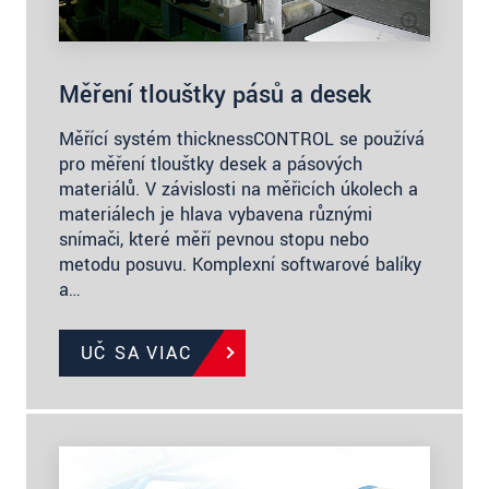
Měření tloušťky pásů a desek
Měřící systém thicknessCONTROL se používá
pro měření tloušťky desek a pásových
materiálů. V závislosti na měřicích úkolech a
materiálech je hlava vybavena různými
snímači, které měří pevnou stopu nebo
metodu posuvu. Komplexní softwarové balíky
a…
UČ SA VIAC