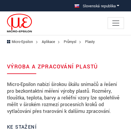
Prejdite priamo na hlavnú navigáciu
Prejdite priamo na obsah
Prejsť na vedľajšiu navigáciu
Slovenská republika
Micro-Epsilon
Aplikace
Průmysl
Plasty
VÝROBA A ZPRACOVÁNÍ PLASTŮ
Micro-Epsilon nabízí širokou škálu snímačů a řešení
pro bezkontaktní měření výroby plastů. Rozměry,
tloušťka, teplota, barvy a reliéfní vzory lze spolehlivě
měřit v širokém rozmezí procesních kroků od
vytlačování přes tvarování k dalšímu zpracování.
KE STAŽENÍ