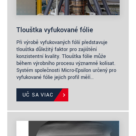
Tloušťka vyfukované fólie
Při výrobě vyfukovaných fólií představuje
tloušťka důležitý faktor pro zajištění
konzistentní kvality. Tloušťka fólie může
během výrobního procesu významně kolísat.
Systém společnosti Micro-Epsilon určený pro
vyfukované fólie jejich profil měří…
UČ SA VIAC