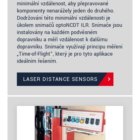
minimální vzdálenost, aby přepravované
komponenty nenarážely jeden do druhého.
Dodržování této minimální vzdálenosti je
úkolem snímačů optoNCDT ILR. Snímače jsou
instalovány na každém podvěsném
dopravníku a měří vzdálenost k dalšímu
dopravníku. Snímače využívají principu měření
„Time-of-Flight“, který je pro tyto aplikace
ideálním řešením.
LASER DISTANCE SENSORS