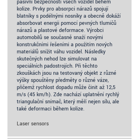
pasivní bezpečnosti všech vozidel během
kolize. Prvky pro absorpci nárazů spojují
blatníky s podélnými nosníky a obecně dokáží
absorbovat energii pomocí pevných tlumičů
nárazů a plastové deformace. Výrobci
automobilů se současně snaží novými
konstrukčními řešeními a použitím nových
materiálů snížit váhu vozidel. Následky
skutečných nehod lze simulovat na
speciálních padostrojích. Při těchto
zkouškách jsou na testovaný objekt z různé
výšky spouštěny předměty o různé váze,
přičemž rychlost dopadu může činit až 12,5
m/s (45 km/h). Zde nachází uplatnění rychlý
triangulační snímač, který měří nejen sílu, ale
také deformaci během kolize.
Laser sensors