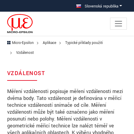
Prejdite priamo na hlavnú navigáciu
Prejdite priamo na obsah
Prejsť na vedľajšiu navigáciu
Slovenská republika
Micro-Epsilon
Aplikace
Typické příklady použití
Vzdálenost
VZDÁLENOST
Měření vzdálenosti popisuje měření vzdálenosti mezi
dvěma body. Tato vzdálenost je definována v měřicí
technice vzdáleností snímače od cíle. Měření
vzdálenosti může být také označeno jako měření
posunutí nebo polohy. Měření vzdálenosti v
geometrické měřicí technice lze nalézt téměř ve
všech aplikačních oblastech. K výběru vhodného