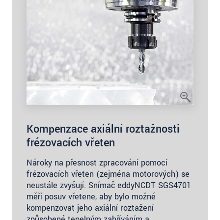
Kompenzace axiální roztažnosti
frézovacích vřeten
Nároky na přesnost zpracování pomocí
frézovacích vřeten (zejména motorových) se
neustále zvyšují. Snímač eddyNCDT SGS4701
měří posuv vřetene, aby bylo možné
kompenzovat jeho axiální roztažení
způsobené tepelným zahříváním a