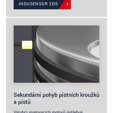
INDUSENSOR EDS
Sekundární pohyb pístních kroužků
a pístů
Výrobci spalovacích motorů potřebují