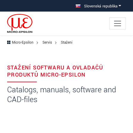
Prejdite priamo na hlavnú navigáciu
Prejdite priamo na obsah
Slovenská republika
Micro-Epsilon
Servis
Stažení
STAŽENÍ SOFTWARU A OVLADAČŮ
PRODUKTŮ MICRO-EPSILON
Catalogs, manuals, software and
CAD-files