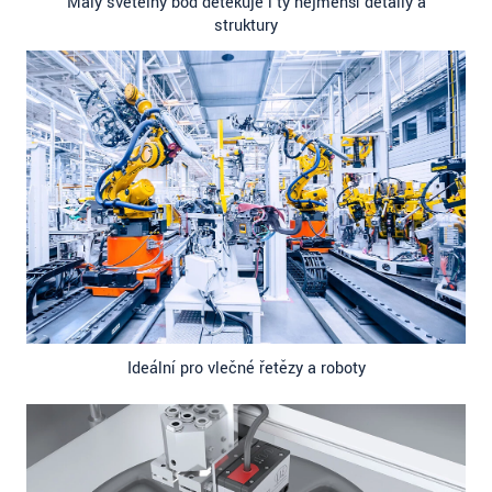
Malý světelný bod detekuje i ty nejmenší detaily a
struktury
Ideální pro vlečné řetězy a roboty