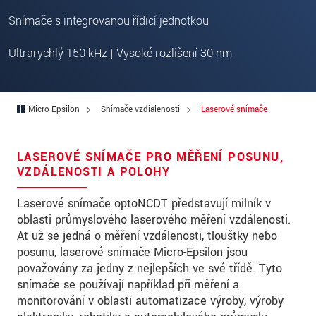
PSČ
Snímače s integrovanou řídicí jednotkou
Mesto
*
Ultrarychlý 150 kHz | Vysoké rozlišení 30 nm
Krajina
*
Telefon
Micro-Epsilon
Snímače vzdialenosti
Laserové snímače
E-Mail
*
LASEROVÉ SNÍMAČE PRO MĚŘENÍ POSUNU,
Vaša správa
*
VZDÁLENOSTI A POLOHY
Laserové snímače optoNCDT představují milník v
oblasti průmyslového laserového měření vzdálenosti.
Please keep me informed about product
Ať už se jedná o měření vzdálenosti, tloušťky nebo
innovations by e-mail.
posunu, laserové snímače Micro-Epsilon jsou
považovány za jedny z nejlepších ve své třídě. Tyto
* Povinné informace
snímače se používají například při měření a
monitorování v oblasti automatizace výroby, výroby
S vašimi údaji zacházíme důvěrně. Přečtěte si