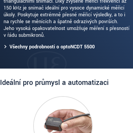
triangulačními snímači. Díky zvýšené měřicí frekvenci až
150 kHz je snímač ideální pro vysoce dynamické měřicí
úkoly. Poskytuje extrémně přesné měřicí výsledky, a to i
na rychle se měnících a špatně odrazivých površích.
Jeho vysoká opakovatelnost umožňuje měření s přesností
v řádu submikronů.
Všechny podrobnosti o optoNCDT 5500
Ideální pro průmysl a automatizaci