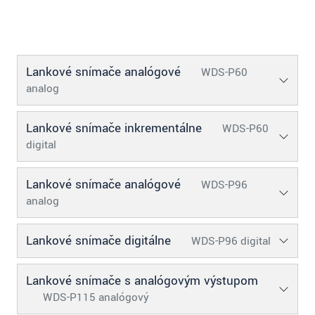
S vašimi údaji zacházíme důvěrně. Přečtěte si
prosím naše
prohlášení o ochraně osobních údajů
ODOSLAŤ SPRÁVU
Lankové snímače analógové
WDS-P60
analog
Lankové snímače inkrementálne
WDS-P60
digital
Lankové snímače analógové
WDS-P96
analog
Lankové snímače digitálne
WDS-P96 digital
Lankové snímače s analógovým výstupom
WDS-P115 analógový