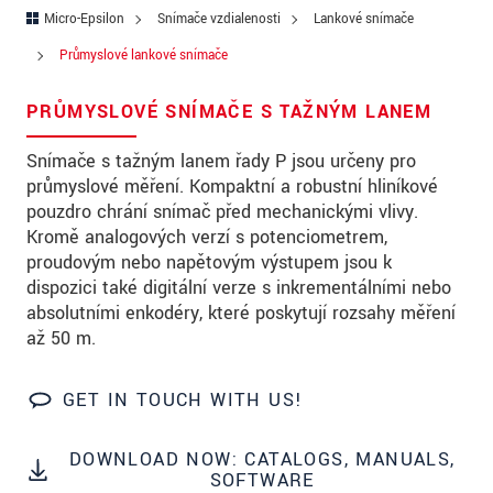
Ulica
Micro-Epsilon
Snímače vzdialenosti
Lankové snímače
PSČ
Průmyslové lankové snímače
Mesto
*
PRŮMYSLOVÉ SNÍMAČE S TAŽNÝM LANEM
Krajina
*
Snímače s tažným lanem řady P jsou určeny pro
průmyslové měření. Kompaktní a robustní hliníkové
Telefon
pouzdro chrání snímač před mechanickými vlivy.
Kromě analogových verzí s potenciometrem,
E-Mail
*
proudovým nebo napěťovým výstupem jsou k
dispozici také digitální verze s inkrementálními nebo
Vaša správa
*
absolutními enkodéry, které poskytují rozsahy měření
až 50 m.
Please keep me informed about product
GET IN TOUCH WITH US!
innovations by e-mail.
DOWNLOAD NOW: CATALOGS, MANUALS,
* Povinné informace
SOFTWARE