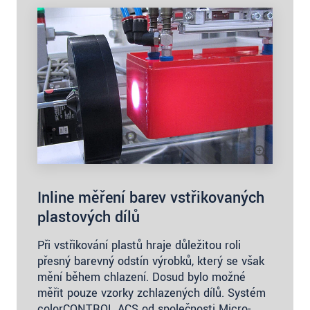
Inline měření barev vstřikovaných
plastových dílů
Při vstřikování plastů hraje důležitou roli
přesný barevný odstín výrobků, který se však
mění během chlazení. Dosud bylo možné
měřit pouze vzorky zchlazených dílů. Systém
colorCONTROL ACS od společnosti Micro-