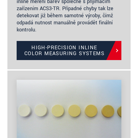
inline měření barev společně s přijímacím
zařízením ACS3-TR. Případné chyby tak lze
detekovat již během samotné výroby, čímž
odpadá nutnost manuálně provádět finální
kontrolu.
HIGH-PRECISION INLINE
COLOR MEASURING SYSTEMS