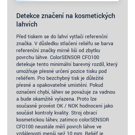
Detekce značení na kosmetických
lahvích
Před tiskem se do lahví vytlačí referenční
značka. V důsledku stlačení reliéfu se barva
referenční značky mírně liší od zbytku
povrchu láhve. ColorSENSOR CFO100
detekuje tento minimální barevný rozdíl, který
umožňuje přesné určení pozice tisku pod
reliéfem. Pro bezchybný tisk je důležité
přesné a opakovatelné umístění. Pokud
označení chybí, láhev se považuje za vadnou
a bude okamžitě vyřazena. Proto lze
současně provést OK / NOK hodnocení jako
součást kontroly kvality. Stroj obrací
kosmetickou láhev, zatímco colorSENSOR
CFO100 neustále měří povrch láhve ve
vzdálenosti menší než 10 mm. Reliéf je