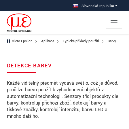
Prejdite priamo na hlavnú navigáciu
Prejdite priamo na obsah
Prejsť na vedľajšiu navigáciu
Slovenská republika
Micro-Epsilon
Aplikace
Typické příklady použití
Barvy
DETEKCE BAREV
Každé viditelný předmět vydává světlo, což je důvod,
proč lze barvu použít k vyhodnocení objektů v
automatizační technologii. Senzory třídí produkty dle
barvy, kontrolují příchozí zboží, detekují barvy a
tiskové značky, kontrolují intenzitu, barvu LED a
mnoho dalšího.