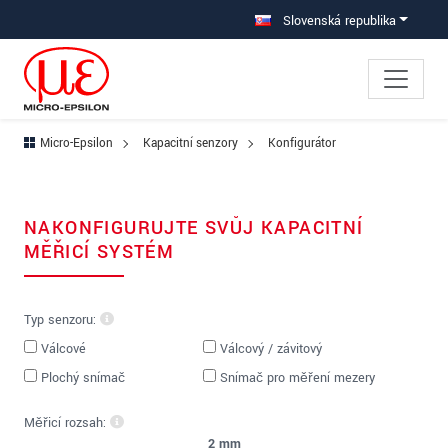
Prejdite priamo na hlavnú navigáciu
Prejdite priamo na obsah
Slovenská republika
Micro-Epsilon
Kapacitní senzory
Konfigurátor
NAKONFIGURUJTE SVŮJ KAPACITNÍ
MĚŘICÍ SYSTÉM