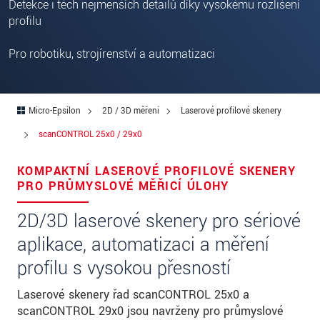
Ulica
Detekce i těch nejmenších detailů díky vysokému rozlišení
profilu
PSČ
Pro robotiku, strojírenství a automatizaci
Mesto
*
Krajina
*
Micro-Epsilon
2D / 3D měření
Laserové profilové skenery
Telefon
scanCONTROL 25x0 / 29x0
E-Mail
*
KOMPAKTNÍ LASEROVÉ PROFILOVÉ SKENERY
PRO PRŮMYSLOVÉ MĚŘICÍ ÚLOHY
Vaša správa
*
2D/3D laserové skenery pro sériové
aplikace, automatizaci a měření
Please keep me informed about product
profilu s vysokou přesností
innovations by e-mail.
Laserové skenery řad scanCONTROL 25x0 a
* Povinné informace
scanCONTROL 29x0 jsou navrženy pro průmyslové