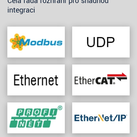
Celá řada rozhraní pro snadnou
integraci