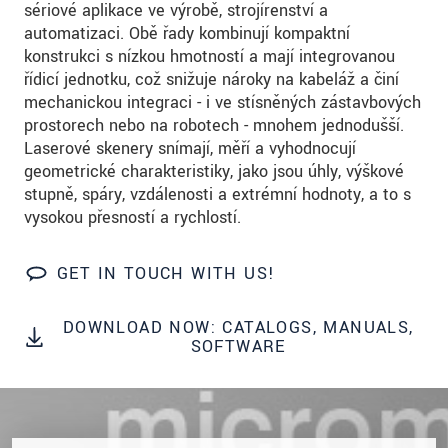
sériové aplikace ve výrobě, strojírenství a
S vašimi údaji zacházíme důvěrně. Přečtěte si
automatizaci. Obě řady kombinují kompaktní
prosím naše
prohlášení o ochraně osobních údajů
konstrukci s nízkou hmotností a mají integrovanou
řídicí jednotku, což snižuje nároky na kabeláž a činí
ODOSLAŤ SPRÁVU
mechanickou integraci - i ve stísněných zástavbových
prostorech nebo na robotech - mnohem jednodušší.
Laserové skenery snímají, měří a vyhodnocují
geometrické charakteristiky, jako jsou úhly, výškové
stupně, spáry, vzdálenosti a extrémní hodnoty, a to s
vysokou přesností a rychlostí.
GET IN TOUCH WITH US!
DOWNLOAD NOW: CATALOGS, MANUALS,
SOFTWARE