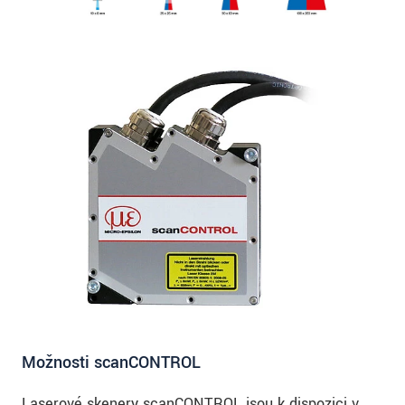
Možnosti scanCONTROL
Laserové skenery scanCONTROL jsou k dispozici v