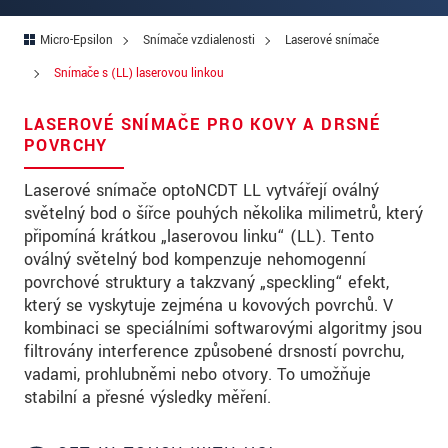
Ulica
Micro-Epsilon
Snímače vzdialenosti
Laserové snímače
PSČ
Snímače s (LL) laserovou linkou
Mesto
*
LASEROVÉ SNÍMAČE PRO KOVY A DRSNÉ
Krajina
*
POVRCHY
Telefon
Laserové snímače optoNCDT LL vytvářejí oválný
světelný bod o šířce pouhých několika milimetrů, který
E-Mail
*
připomíná krátkou „laserovou linku“ (LL). Tento
oválný světelný bod kompenzuje nehomogenní
Vaša správa
*
povrchové struktury a takzvaný „speckling“ efekt,
který se vyskytuje zejména u kovových povrchů. V
kombinaci se speciálními softwarovými algoritmy jsou
filtrovány interference způsobené drsností povrchu,
Please keep me informed about product
vadami, prohlubněmi nebo otvory. To umožňuje
innovations by e-mail.
stabilní a přesné výsledky měření.
* Povinné informace