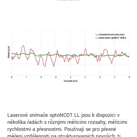
Laserové snímače optoNCDT LL jsou k dispozici v
několika řadách s různými měřicími rozsahy, měřicími
rychlostmi a přesnostmi. Používají se pro přesné
měření vzdálenosti na strukturovaných površích, tj.