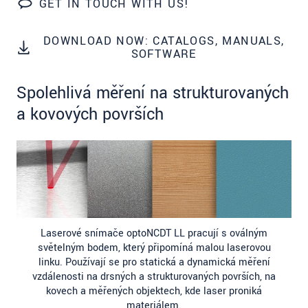
GET IN TOUCH WITH US!
S vašimi údaji zacházíme důvěrně. Přečtěte si
prosím naše
prohlášení o ochraně osobních údajů
DOWNLOAD NOW: CATALOGS, MANUALS,
SOFTWARE
ODOSLAŤ SPRÁVU
Spolehlivá měření na strukturovaných
a kovových površích
Laserové snímače optoNCDT LL pracují s oválným
světelným bodem, který připomíná malou laserovou
linku. Používají se pro statická a dynamická měření
vzdálenosti na drsných a strukturovaných površích, na
kovech a měřených objektech, kde laser proniká
materiálem.