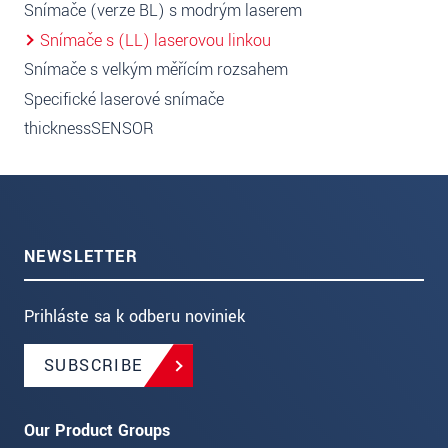
Snímače (verze BL) s modrým laserem
Snímače s (LL) laserovou linkou
Snímače s velkým měřícím rozsahem
Specifické laserové snímače
thicknessSENSOR
NEWSLETTER
Prihláste sa k odberu noviniek
SUBSCRIBE
Our Product Groups