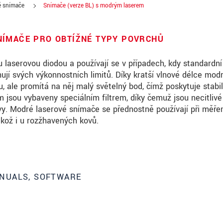
é snímače
Snímače (verze BL) s modrým laserem
NÍMAČE PRO OBTÍŽNÉ TYPY POVRCHŮ
aserovou diodou a používají se v případech, kdy standardní
jí svých výkonnostních limitů. Díky kratší vlnové délce mod
 ale promítá na něj malý světelný bod, čímž poskytuje stabil
jsou vybaveny speciálním filtrem, díky čemuž jsou necitlivé
vy. Modré laserové snímače se přednostně používají při měře
akož i u rozžhavených kovů.
roduct innovations by e-mail.
NUALS, SOFTWARE
ěte si prosím naše
prohlášení o ochraně osobních údajů