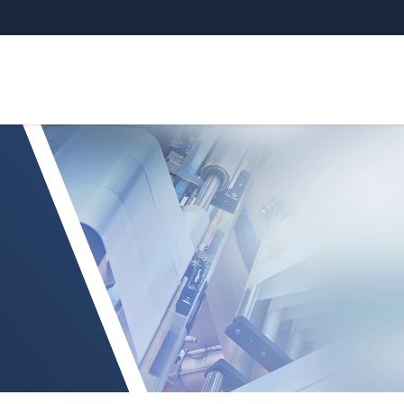
verze BL) s modrým laserem