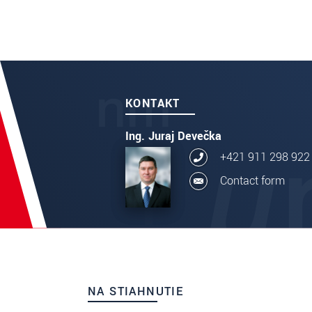
KONTAKT
Ing. Juraj Devečka
+421 911 298 922
Contact form
NA STIAHNUTIE