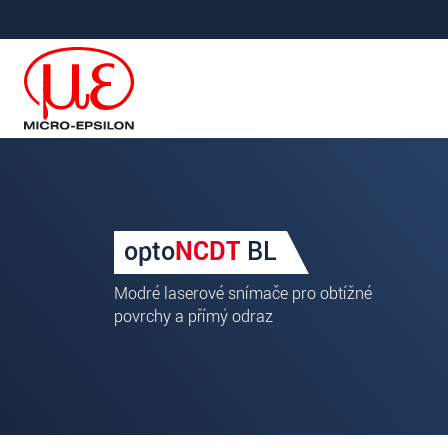
Prejdite priamo na hlavnú navigáciu
Prejdite priamo na obsah
Ihre Anfrage zu: Snímače (
opto
NCDT
BL
Titul
*
Modré laserové snímače pro obtížné
Krstné meno
*
povrchy a přímý odraz
Priezvisko
*
Spoločnosť
*
Ulica