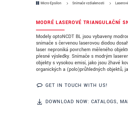
Micro-Epsilon
Snímače vzdialenosti
Laserov
PSČ
MODRÉ LASEROVÉ TRIANGULAČNÍ S
Mesto
*
Modely optoNCDT BL jsou vybaveny modrou l
Krajina
*
snímače s červenou laserovou diodou dosahu
laser neproniká povrchem měřeného objektu,
Telefon
přesné výsledky. Snímače s modrým laserem 
E-Mail
*
objekty s vysokou emisí, jako jsou žhavé ko
organických a (polo)průhledných objektů, j
Vaša správa
*
GET IN TOUCH WITH US!
Please keep me informed about p
DOWNLOAD NOW: CATALOGS, MA
* Povinné informace
S vašimi údaji zacházíme důvěrně. Přečt