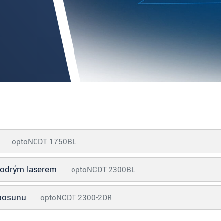
optoNCDT 1750BL
modrým laserem
optoNCDT 2300BL
 posunu
optoNCDT 2300-2DR