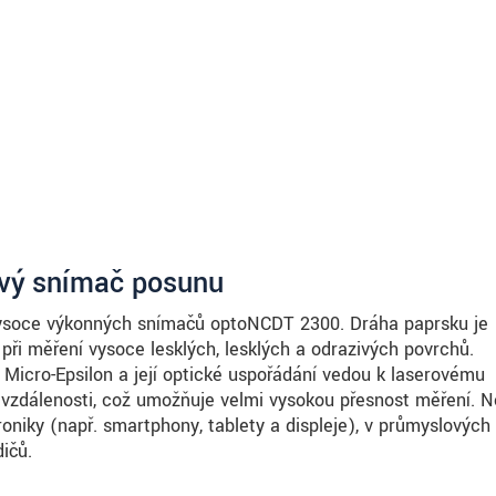
ový snímač posunu
ysoce výkonných snímačů optoNCDT 2300. Dráha paprsku je
při měření vysoce lesklých, lesklých a odrazivých povrchů.
Micro-Epsilon a její optické uspořádání vedou k laserovému
y vzdálenosti, což umožňuje velmi vysokou přesnost měření. 
oniky (např. smartphony, tablety a displeje), v průmyslových
ičů.