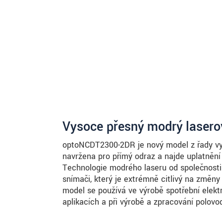
ODOSLAŤ SPRÁVU
Vysoce přesný modrý laser
optoNCDT2300-2DR je nový model z řady v
navržena pro přímý odraz a najde uplatnění 
Technologie modrého laseru od společnosti 
snímači, který je extrémně citlivý na změn
model se používá ve výrobě spotřební elektr
aplikacích a při výrobě a zpracování polovod