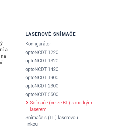
LASEROVÉ SNÍMAČE
rý
Konfigurátor
ní a
optoNCDT 1220
 na
optoNCDT 1320
ní
optoNCDT 1420
optoNCDT 1900
optoNCDT 2300
optoNCDT 5500
Snímače (verze BL) s modrým
laserem
Snímače s (LL) laserovou
linkou