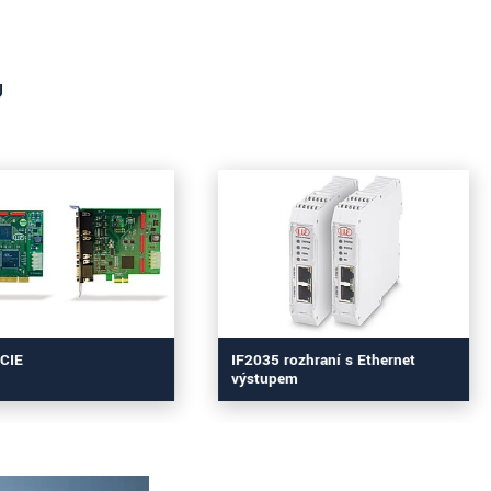
U
CIE
IF2035 rozhraní s Ethernet
výstupem