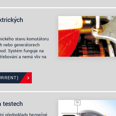
ktrických
nického stavu komutátoru
ch nebo generátorech
hod. Systém funguje na
třebování a nemá vliv na
URRENT)
h testech
adní předpoklady bezpečné