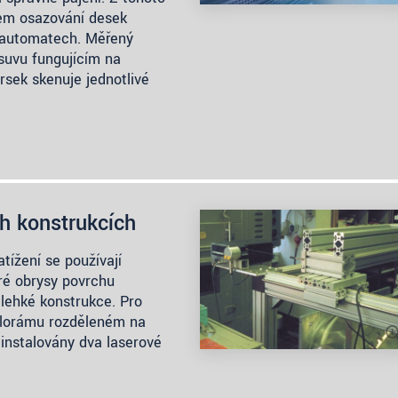
em osazování desek
 automatech. Měřený
uvu fungujícím na
prsek skenuje jednotlivé
h konstrukcích
tížení se používají
ré obrysy povrchu
lehké konstrukce. Pro
olorámu rozděleném na
instalovány dva laserové