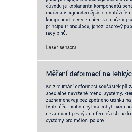
důvodu je koplanarita komponentů běh
měřena v nejmodernějších montážních
komponent je veden před snímačem pos
principu triangulace, jehož laserový pa
řady pinů.
Laser sensors
Měření deformací na lehkýc
Ke zkoumání deformací součástek při za
speciálně navržené měřicí systémy, kte
zaznamenávají bez zpětného účinku na 
tento účel mohou být na pohyblivém p
devatenáct pevných referenčních bodů 
systémy pro měření polohy.