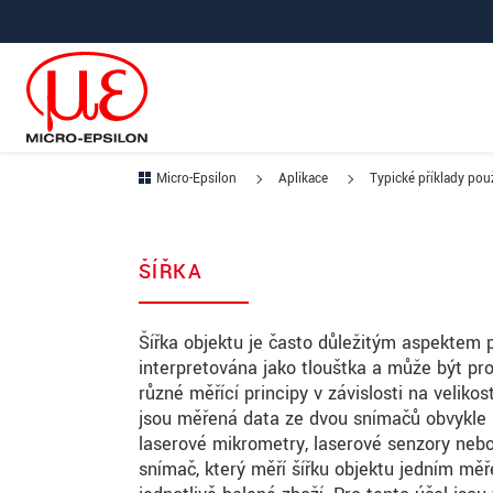
Prejdite priamo na hlavnú navigáciu
Prejdite priamo na obsah
Prejsť na vedľajšiu navigáciu
Micro-Epsilon
Aplikace
Typické příklady použ
ŠÍŘKA
Šířka objektu je často důležitým aspektem p
interpretována jako tloušťka a může být pro
různé měřící principy v závislosti na veliko
jsou měřená data ze dvou snímačů obvykle 
laserové mikrometry, laserové senzory nebo 
snímač, který měří šířku objektu jedním měř