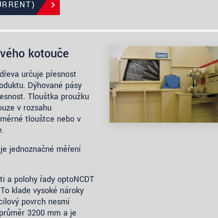
URRENT)
ového kotouče
dřeva určuje přesnost
roduktu. Dýhované pásy
esnost. Tloušťka proužku
ouze v rozsahu
dměrné tloušťce nebo v
e.
í je jednoznačné měření
sti a polohy řady optoNCDT
 To klade vysoké nároky
 cílový povrch nesmí
 průměr 3200 mm a je