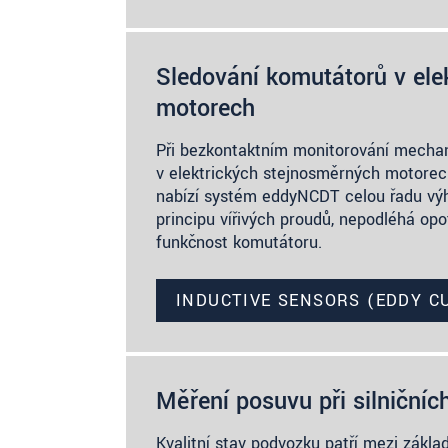
Sledování komutátorů v ele
motorech
Při bezkontaktním monitorování mecha
v elektrických stejnosměrných motore
nabízí systém eddyNCDT celou řadu vý
principu vířivých proudů, nepodléhá opo
funkčnost komutátoru.
INDUCTIVE SENSORS (EDDY C
Měření posuvu při silničníc
Kvalitní stav podvozku patří mezi zákl