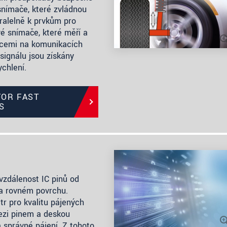
snímače, které zvládnou
aralelně k prvkům pro
vé snímače, které měří a
acemi na komunikacích
signálu jsou získány
ychlení.
FOR FAST
S
zdálenost IC pinů od
na rovném povrchu.
tr pro kvalitu pájených
mezi pinem a deskou
 správné pájení. Z tohoto