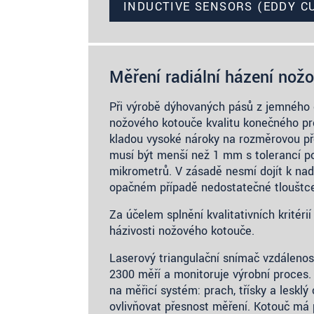
INDUCTIVE SENSORS (EDDY C
Měření radiální házení nož
Při výrobě dýhovaných pásů z jemného 
nožového kotouče kvalitu konečného p
kladou vysoké nároky na rozměrovou př
musí být menší než 1 mm s tolerancí p
mikrometrů. V zásadě nesmí dojít k na
opačném případě nedostatečné tloušťc
Za účelem splnění kvalitativních kritéri
házivosti nožového kotouče.
Laserový triangulační snímač vzdáleno
2300 měří a monitoruje výrobní proces.
na měřicí systém: prach, třísky a lesklý
ovlivňovat přesnost měření. Kotouč má