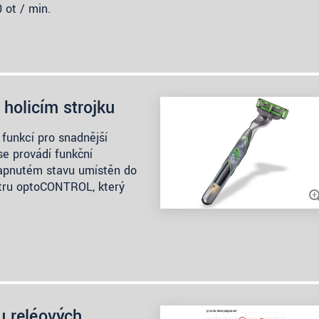
 ot / min.
holicím strojku
í funkcí pro snadnější
se provádí funkční
 zapnutém stavu umístěn do
tru optoCONTROL, který
u reléových