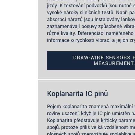
jízdy. K testování podvozků jsou nutné 
vysoké nároky silničních testů. Např. p
absorpci nárazů jsou instalovány lanko
zaznamenávají posuvy způsobené vibr
různé kvality. Diferenciací naměřeného 
informace o rychlosti vibrací a jejich zr
DRAW-WIRE SENSORS 
MEASUREMENT
Koplanarita IC pinů
Pojem koplanarita znamená maximální v
roviny usazení, když je IC pin umístěn 
Koplanarita představuje kritický parame
spojů, protože příliš velká vzdálenost 
plošných spojů znemožňuje spolehlivé a