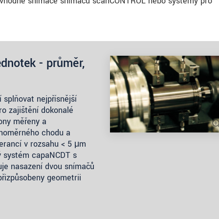
jsou vhodné snímače snímačů scanCONTROL nebo systémy pro
dnotek - průměr,
splňovat nejpřísnější
o zajištění dokonalé
hony měřeny a
vnoměrného chodu a
lerancí v rozsahu < 5 μm
hlý systém capaNCDT s
uje nasazení dvou snímačů
přizpůsobeny geometrii