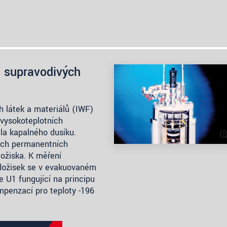
a supravodivých
 látek a materiálů (IWF)
 vysokoteplotních
dla kapalného dusíku.
ých permanentních
ožiska. K měření
 ložisek se v evakuovaném
 U1 fungující na principu
ompenzací pro teploty -196