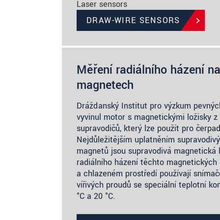
Laser sensors
DRAW-WIRE SENSORS
Měření radiálního házení n
magnetech
Drážďanský Institut pro výzkum pevných
vyvinul motor s magnetickými ložisky z
supravodičů, který lze použít pro čerpa
Nejdůležitějším uplatněním supravodiv
magnetů jsou supravodivá magnetická l
radiálního házení těchto magnetických
a chlazeném prostředí používají snímače
vířivých proudů se speciální teplotní k
°C a 20 °C.