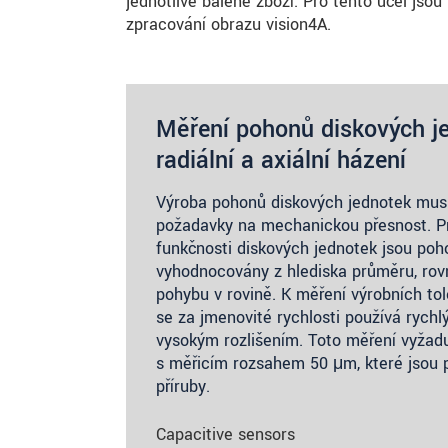
jednotlivě balené zboží. Pro tento účel 
zpracování obrazu vision4A.
Měření pohonů diskových je
radiální a axiální házení
Výroba pohonů diskových jednotek musí 
požadavky na mechanickou přesnost. Pr
funkčnosti diskových jednotek jsou po
vyhodnocovány z hlediska průměru, ro
pohybu v rovině. K měření výrobních to
se za jmenovité rychlosti používá ryc
vysokým rozlišením. Toto měření vyžad
s měřicím rozsahem 50 μm, které jsou 
příruby.
Capacitive sensors