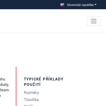
Slovenská republika
ahu
TYPICKÉ PŘÍKLADY
obaly,
POUŽITÍ
-Beam
Rozměry
n
Tloušťka