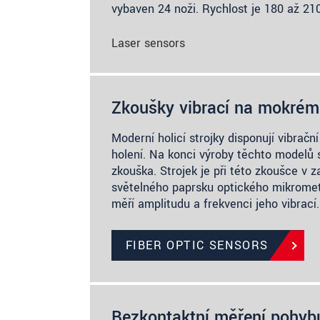
vybaven 24 noži. Rychlost je 180 až 210
Laser sensors
Zkoušky vibrací na mokrém 
Moderní holicí strojky disponují vibračn
holení. Na konci výroby těchto modelů 
zkouška. Strojek je při této zkoušce v
světelného paprsku optického mikrome
měří amplitudu a frekvenci jeho vibrací.
FIBER OPTIC SENSORS
Bezkontaktní měření pohyb