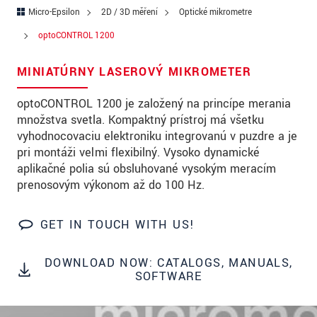
PSČ
Micro-Epsilon
2D / 3D měření
Optické mikrometre
optoCONTROL 1200
Mesto
*
MINIATÚRNY LASEROVÝ MIKROMETER
Krajina
*
optoCONTROL 1200 je založený na princípe merania
Telefon
množstva svetla. Kompaktný prístroj má všetku
E-Mail
*
vyhodnocovaciu elektroniku integrovanú v puzdre a je
pri montáži veľmi flexibilný. Vysoko dynamické
Vaša správa
*
aplikačné polia sú obsluhované vysokým meracím
prenosovým výkonom až do 100 Hz.
GET IN TOUCH WITH US!
Please keep me informed about product
innovations by e-mail.
DOWNLOAD NOW: CATALOGS, MANUALS,
SOFTWARE
* Povinné informace
S vašimi údaji zacházíme důvěrně. Přečtěte si