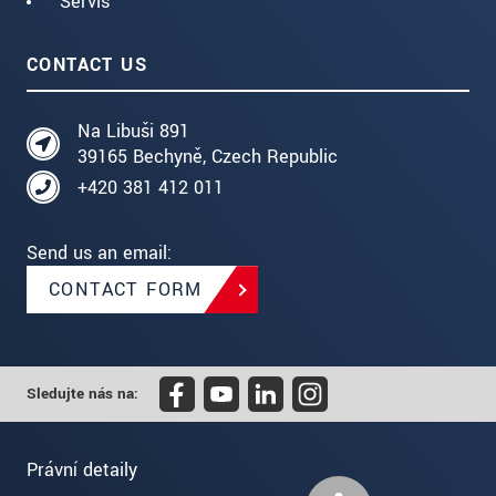
Servis
CONTACT US
Na Libuši 891
39165 Bechyně, Czech Republic
+420 381 412 011
Send us an email:
CONTACT FORM
Sledujte nás na:
Právní detaily