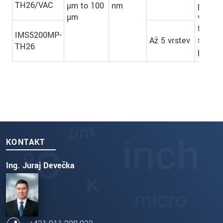
TH26/VAC
µm to 100
nm
průhle
µm
vrstev:
fólie a
IMS5200MP-
skleně
Až 5 vrstev
TH26
povlak
KONTAKT
Ing. Juraj Devečka