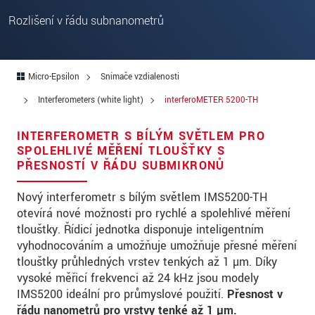
Ulica
Rozlišení v řádu subnanometrů
PSČ
Mesto
*
Micro-Epsilon
Snímače vzdialenosti
Krajina
*
Interferometers (white light)
interferoMETER 5200-TH
Telefon
INTERFEROMETR S BÍLÝM SVĚTLEM PRO
SPOLEHLIVÉ MĚŘENÍ TLOUŠŤKY S
E-Mail
*
PŘESNOSTÍ V ŘÁDU SUBMIKRONŮ
Vaša správa
*
Nový interferometr s bílým světlem IMS5200-TH
otevírá nové možnosti pro rychlé a spolehlivé měření
tloušťky. Řídicí jednotka disponuje inteligentním
vyhodnocováním a umožňuje umožňuje přesné měření
Please keep me informed about product
tloušťky průhledných vrstev tenkých až 1 µm. Díky
innovations by e-mail.
vysoké měřicí frekvenci až 24 kHz jsou modely
IMS5200 ideální pro průmyslové použití.
Přesnost v
* Povinné informace
řádu nanometrů pro vrstvy tenké až 1 µm.