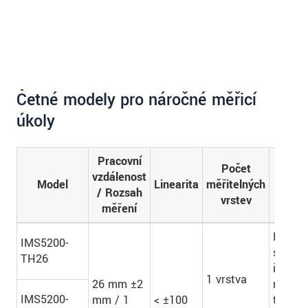
Četné modely pro náročné měřicí
úkoly
Pracovní
Počet
vzdálenost
Obla
Model
Linearita
měřitelných
/ Rozsah
použ
vrstev
měření
Rychlé
IMS5200-
spoleh
TH26
inline
1 vrstva
26 mm ±2
měření
IMS5200-
mm / 1
< ±100
tenkýc