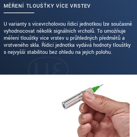
MĚŘENÍ TLOUŠŤKY VÍCE VRSTEV
U varianty s vícevrcholovou řídicí jednotkou lze současně
vyhodnocovat několik signálních vrcholů. To umožňuje
měření tloušťky více vrstev u průhledných předmětů a
vrstveného skla. Řídicí jednotka vydává hodnoty tloušťky
s nejvyšší stabilitou bez ohledu na jejich polohu.