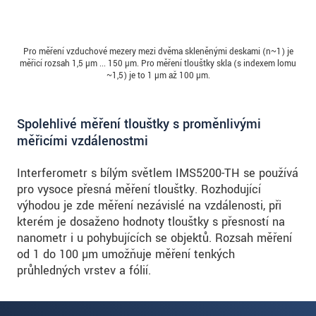
Pro měření vzduchové mezery mezi dvěma skleněnými deskami (n~1) je
měřicí rozsah 1,5 µm ... 150 µm. Pro měření tloušťky skla (s indexem lomu
~1,5) je to 1 µm až 100 µm.
Spolehlivé měření tloušťky s proměnlivými
měřicími vzdálenostmi
Interferometr s bílým světlem IMS5200-TH se používá
pro vysoce přesná měření tloušťky. Rozhodující
výhodou je zde měření nezávislé na vzdálenosti, při
kterém je dosaženo hodnoty tloušťky s přesností na
nanometr i u pohybujících se objektů. Rozsah měření
od 1 do 100 µm umožňuje měření tenkých
průhledných vrstev a fólií.