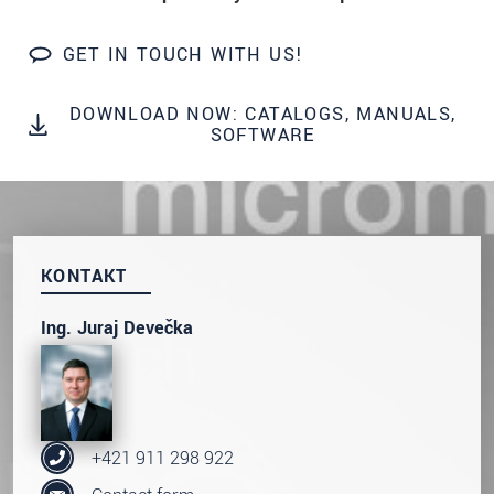
S vašimi údaji zacházíme důvěrně. Přečtěte si
prosím naše
prohlášení o ochraně osobních údajů
GET IN TOUCH WITH US!
ODOSLAŤ SPRÁVU
DOWNLOAD NOW: CATALOGS, MANUALS,
SOFTWARE
KONTAKT
Ing. Juraj Devečka
+421 911 298 922