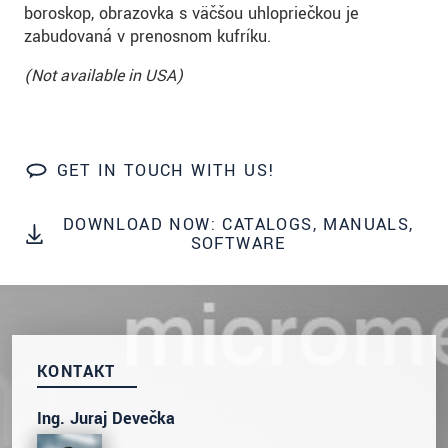
prosím naše
prohlášení o ochraně osobních údajů
boroskop, obrazovka s väčšou uhlopriečkou je
zabudovaná v prenosnom kufríku.
ODOSLAŤ SPRÁVU
(Not available in USA)
GET IN TOUCH WITH US!
DOWNLOAD NOW: CATALOGS, MANUALS,
SOFTWARE
KONTAKT
Ing. Juraj Devečka