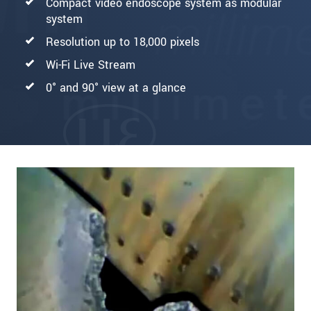
Compact video endoscope system as modular
system
Resolution up to 18,000 pixels
Wi-Fi Live Stream
0° and 90° view at a glance