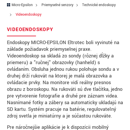
PSČ
Micro-Epsilon
Priemyselné senzory
Technické endoskopy
Videoendoskopy
Mesto
*
VIDEOENDOSKOPY
Krajina
*
Endoskopy MICRO-EPSILON Eltrotec boli vyvinuté na
Telefon
základe požiadavok priemyselnej praxe.
E-Mail
*
Videoendoskop sa skladá zo sondy (rôznej dĺžky a
priemeru) a "ručnej" obrazovky (hanheld) s
Vaša správa
*
ovládaním. Obsluha jednou rukou polohuje sondu a v
druhej drží rukoväť na ktorej je malá obrazovka a
ovládacie prvky. Na monitore vidí reálny presnos
obrazu z boroskopu. Na rukoväti sú dve tlačítka, jedno
Please keep me informed about product
pre vytvorenie fotografie a druhé pre záznam videa.
innovations by e-mail.
Nasnímané fotky a zábery sa automaticky ukladajú na
SD kartu. Systém pracuje na batérie, regulovateľný
zdroj svetla je miniatúrny a je súčasťou rukoväte.
* Povinné informace
S vašimi údaji zacházíme důvěrně. Přečtěte si
Pre náročnejšie aplikácie je k dispozícii mobilný