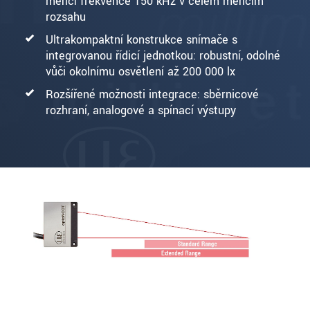
měřicí frekvence 150 kHz v celém měřicím
rozsahu
Ultrakompaktní konstrukce snímače s
integrovanou řídicí jednotkou: robustní, odolné
vůči okolnímu osvětlení až 200 000 lx
Rozšířené možnosti integrace: sběrnicové
rozhraní, analogové a spínací výstupy