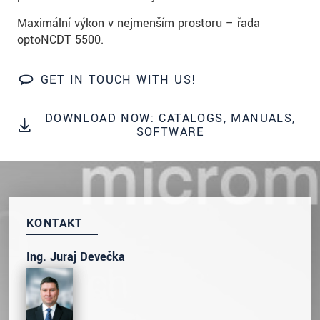
prosím naše
prohlášení o ochraně osobních údajů
Maximální výkon v nejmenším prostoru – řada
optoNCDT 5500.
ODOSLAŤ SPRÁVU
GET IN TOUCH WITH US!
DOWNLOAD NOW: CATALOGS, MANUALS,
SOFTWARE
KONTAKT
Ing. Juraj Devečka