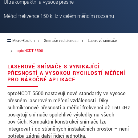
Ultrakompaktní a vysoce přesné
PSČ
Měřicí frekvence 150 kHz v celém měřicím rozsahu
Mesto
*
Krajina
*
Micro-Epsilon
Snímače vzdialenosti
Laserové snímače
Telefon
optoNCDT 5500
E-Mail
*
LASEROVÉ SNÍMAČE S VYNIKAJÍCÍ
Vaša správa
*
PŘESNOSTÍ A VYSOKOU RYCHLOSTÍ MĚŘENÍ
PRO NÁROČNÉ APLIKACE
optoNCDT 5500
nastavují nové standardy ve vysoce
přesném laserovém měření vzdálenosti. Díky
Please keep me informed about product
submikronové přesnosti a měřicí frekvenci až 150 kHz
innovations by e-mail.
poskytují snímače spolehlivé výsledky na všech
površích. Kompaktní konstrukci snímače lze
* Povinné informace
integrovat i do stísněných instalačních prostor – není
S vašimi údaji zacházíme důvěrně. Přečtěte si
potřeba žádná další řídicí jednotka.