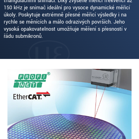
triangulačními snímači. Díky zvýšené měřicí frekvenci až
150 kHz je snímač ideální pro vysoce dynamické měřicí
úkoly. Poskytuje extrémně přesné měřicí výsledky i na
rychle se měnících a málo odrazivých površích. Jeho
vysoká opakovatelnost umožňuje měření s přesností v
řádu submikronů.