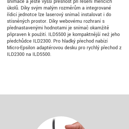
snímače a ještě vyšší přesnost při řešení měřicích
úkolů. Díky svým malým rozměrům a integrované
řídicí jednotce lze laserový snímač instalovat i do
stísněných prostor. Díky webovému rozhraní s
přednastavenými hodnotami je snímač okamžitě
připraven k použití. ILD5500 je kompaktnější než jeho
předchůdce ILD2300. Pro hladký přechod nabízí
Micro-Epsilon adaptérovou desku pro rychlý přechod z
ILD2300 na ILD5500.