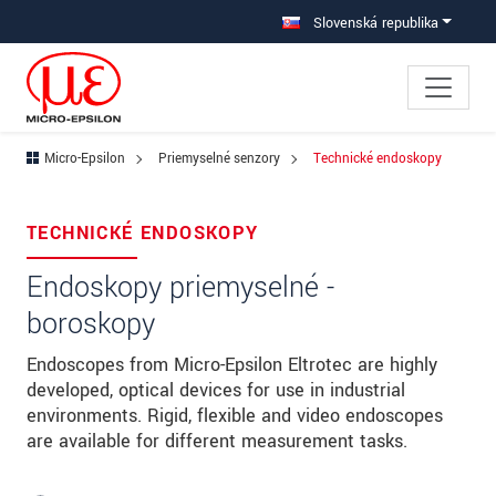
Prejdite priamo na hlavnú navigáciu
Prejdite priamo na obsah
Slovenská republika
Micro-Epsilon
Priemyselné senzory
Technické endoskopy
×
Ihre Anfrage zu: Technické endoskopy
TECHNICKÉ ENDOSKOPY
Titul
*
Endoskopy priemyselné -
boroskopy
Krstné meno
*
Endoscopes from Micro-Epsilon Eltrotec are highly
Priezvisko
*
developed, optical devices for use in industrial
Spoločnosť
*
environments. Rigid, flexible and video endoscopes
are available for different measurement tasks.
Ulica