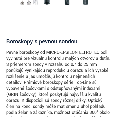
prosím naše
prohlášení o ochraně osobních údajů
ODOSLAŤ SPRÁVU
Boroskopy s pevnou sondou
Pevné boroskopy od MICRO-EPSILON ELTROTEC boli
vyvinuté pre vizuálnu kontrolu malých otvorov a dutín.
S priemerom sondy v rozsahu od 0,7 do 25 mm
ponúkajú vynikajúcu reprodukciu obrazu a ich vysoké
rozlíšenie a jas umožňujú kontrolu nejmenších
detailov. Prémiové boroskopy série Top-Line sú
vybavené šošovkami s odstupňovanými indexami
(GRIN šošovky), ktoré poskytujú najvyššiu kvalitu
obrazu. K dispozícii sú sondy rôznej dĺžky. Optický
člen na konci sondy môže mať smer a uhol pohľadu
podľa želania zákazníka, možnosť otáčania 360° okolo