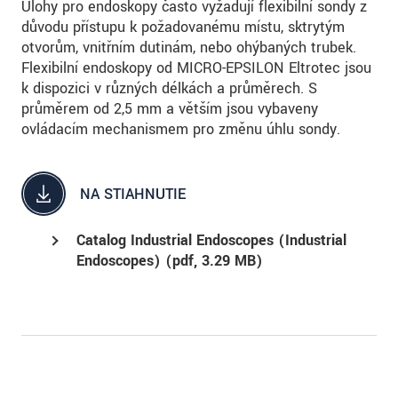
Úlohy pro endoskopy často vyžadují flexibilní sondy z
důvodu přístupu k požadovanému místu, sktrytým
otvorům, vnitřním dutinám, nebo ohýbaných trubek.
Flexibilní endoskopy od MICRO-EPSILON Eltrotec jsou
k dispozici v různých délkách a průměrech. S
průměrem od 2,5 mm a větším jsou vybaveny
ovládacím mechanismem pro změnu úhlu sondy.
NA STIAHNUTIE
Catalog Industrial Endoscopes (Industrial
Endoscopes) (
pdf
, 3.29 MB)