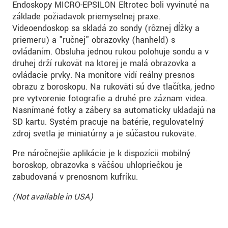
Endoskopy MICRO-EPSILON Eltrotec boli vyvinuté na
základe požiadavok priemyselnej praxe.
Videoendoskop sa skladá zo sondy (rôznej dĺžky a
priemeru) a "ručnej" obrazovky (hanheld) s
ovládaním. Obsluha jednou rukou polohuje sondu a v
druhej drží rukoväť na ktorej je malá obrazovka a
ovládacie prvky. Na monitore vidí reálny presnos
obrazu z boroskopu. Na rukoväti sú dve tlačítka, jedno
pre vytvorenie fotografie a druhé pre záznam videa.
Nasnímané fotky a zábery sa automaticky ukladajú na
SD kartu. Systém pracuje na batérie, regulovateľný
zdroj svetla je miniatúrny a je súčasťou rukoväte.
Pre náročnejšie aplikácie je k dispozícii mobilný
boroskop, obrazovka s väčšou uhlopriečkou je
zabudovaná v prenosnom kufríku.
(Not available in USA)