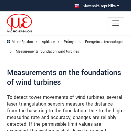
Prejdite priamo na hlavnú navigáciu
Prejdite priamo na obsah
Prejsť na vedľajšiu navigáciu
Slovenská republika
Micro-Epsilon
Aplikace
Průmysl
Energetická technologie
Measurements foundation wind turbines
Measurements on the foundations
of wind turbines
To detect tower movements of wind turbines, several
laser triangulation sensors measure the distance
from the base ring to the foundation. Due to the high
measuring rate and accuracy, changes are reliably
detected. If the permissible limit values are
exceeded, the system is shut down to prevent