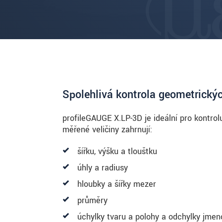
Spolehlivá kontrola geometrický
profileGAUGE X.LP-3D je ideální pro kontrol
měřené veličiny zahrnují:
šířku, výšku a tloušťku
úhly a radiusy
hloubky a šířky mezer
průměry
úchylky tvaru a polohy a odchylky jme