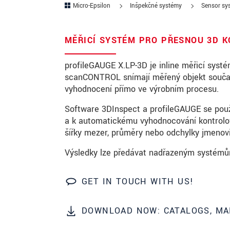
Micro-Epsilon
Inšpekčné systémy
Sensor sys
PSČ
MĚŘICÍ SYSTÉM PRO PŘESNOU 3D 
Mesto
*
profileGAUGE X.LP-3D je inline měřicí systé
Krajina
*
scanCONTROL snímají měřený objekt součas
vyhodnocení přímo ve výrobním procesu.
Telefon
Software 3DInspect a profileGAUGE se použ
E-Mail
*
a k automatickému vyhodnocování kontrolovaný
šířky mezer, průměry nebo odchylky jmenov
Vaša správa
*
Výsledky lze předávat nadřazeným systémům 
Please keep me informed about p
GET IN TOUCH WITH US!
* Povinné informace
DOWNLOAD NOW: CATALOGS, MA
S vašimi údaji zacházíme důvěrně. Přečt