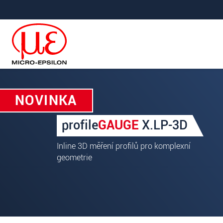
Prejdite priamo na hlavnú navigáciu
Prejdite priamo na obsah
NOVINKA
Ihre Anfrage zu: profileGAU
profile
GAUGE
X.LP-3D
Titul
*
Inline 3D měření profilů pro komplexní
Krstné meno
*
geometrie
Priezvisko
*
Spoločnosť
*
Ulica