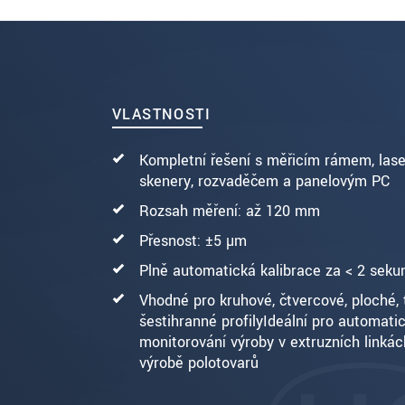
ODOSLAŤ SPRÁVU
VLASTNOSTI
Kompletní řešení s měřicím rámem, las
skenery, rozvaděčem a panelovým PC
Rozsah měření: až 120 mm
Přesnost: ±5 µm
Plně automatická kalibrace za < 2 seku
Vhodné pro kruhové, čtvercové, ploché, 
šestihranné profilyIdeální pro automati
monitorování výroby v extruzních linkách
výrobě polotovarů