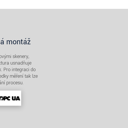
ná montáž
ovými skenery,
ktura usnadňuje
. Pro integraci do
dky měření tak lze
ání procesu.