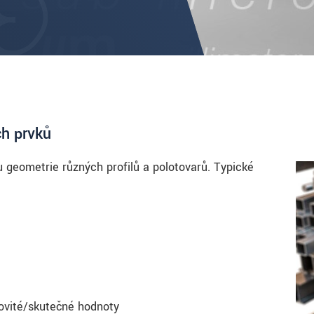
ch prvků
u geometrie různých profilů a polotovarů. Typické
novité/skutečné hodnoty