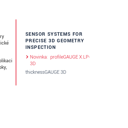
SENSOR SYSTEMS FOR
ry
PRECISE 3D GEOMETRY
ické
INSPECTION
Novinka
profileGAUGE X.LP-
likaci
3D
bky,
thicknessGAUGE 3D