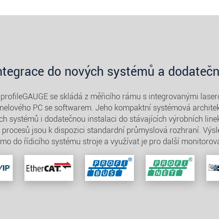
ntegrace do nových systémů a dodateč
 profileGAUGE se skládá z měřicího rámu s integrovanými laser
nelového PC se softwarem. Jeho kompaktní systémová archite
ch systémů i dodatečnou instalaci do stávajících výrobních linek
procesů jsou k dispozici standardní průmyslová rozhraní. Výsle
ímo do řídicího systému stroje a využívat je pro další monitorov