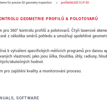
tems for precise 3D geometry inspection
profileGAUGE X.LP-3D
KONTROLU GEOMETRIE PROFILŮ A POLOTOVARŮ
m pro 360° kontrolu profilů a polotovarů. Čtyři laserové skene
ně z několika směrů pohledu a umožňují spolehlivé geometr
ívá k vytváření specifických měřicích programů pro danou ap
ch vlastností, jako jsou šířka, tloušťka, úhly, radiusy, hlou
itých/skutečných hodnot.
pro zajištění kvality a monitorování procesu.
roduct innovations by e-mail.
NUALS, SOFTWARE
ěte si prosím naše
prohlášení o ochraně osobních údajů