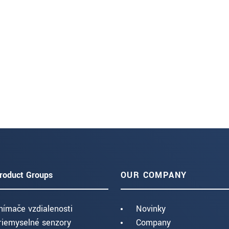
roduct Groups
OUR COMPANY
nímače vzdialenosti
Novinky
riemyselné senzory
Company