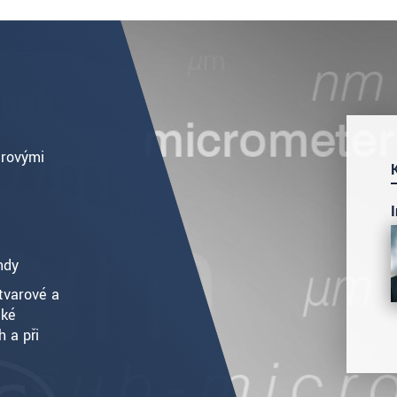
erovými
ndy
tvarové a
cké
 a při