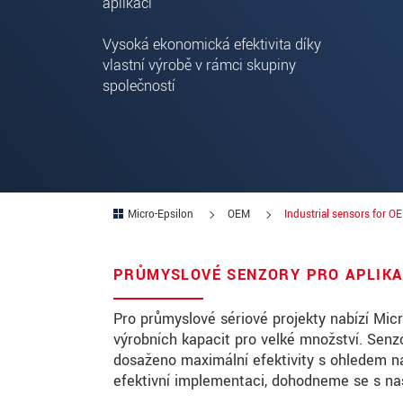
aplikaci
PSČ
Vysoká ekonomická efektivita díky
vlastní výrobě v rámci skupiny
Mesto
*
společností
Krajina
*
Telefon
E-Mail
*
Micro-Epsilon
OEM
Industrial sensors for O
Vaša správa
*
PRŮMYSLOVÉ SENZORY PRO APLIKA
Please keep me informed about p
Pro průmyslové sériové projekty nabízí Micr
výrobních kapacit pro velké množství. Senz
dosaženo maximální efektivity s ohledem na
* Povinné informace
efektivní implementaci, dohodneme se s na
S vašimi údaji zacházíme důvěrně. Přečt