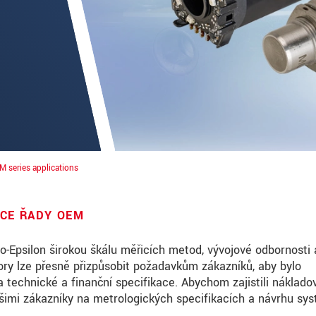
EM series applications
CE ŘADY OEM
roduct innovations by e-mail.
o-Epsilon širokou škálu měřicích metod, vývojové odbornosti 
ory lze přesně přizpůsobit požadavkům zákazníků, aby bylo
 technické a finanční specifikace. Abychom zajistili náklado
šimi zákazníky na metrologických specifikacích a návrhu sy
ěte si prosím naše
prohlášení o ochraně osobních údajů