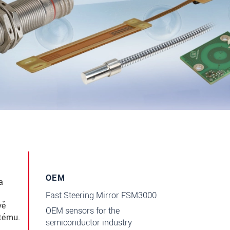
OEM
a
Fast Steering Mirror FSM3000
vě
OEM sensors for the
stému.
semiconductor industry