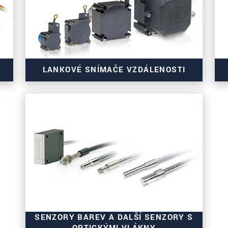
LANKOVÉ SNÍMAČE VZDÁLENOSTI
Různá provedení
Přizpůsobitelné měřicí rozsahy
Výstupní signály
Mechaniky
SENZORY BAREV A DALŠÍ SENZORY S