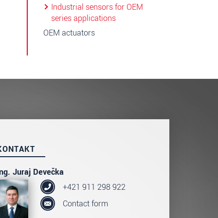
Industrial sensors for OEM
series applications
OEM actuators
KONTAKT
Ing. Juraj Devečka
+421 911 298 922
Contact form