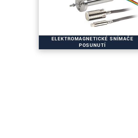
ELEKTROMAGNETICKÉ SNÍMAČE
POSUNUTÍ
Přesné měření vzdálenosti
Robustní a teplotně stabilní
Ideální pro průmyslové měřicí úlohy
Odolný vůči magnetickému poli