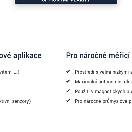
OPTICKÝMI VLÁKNY
Přizpůsobení dle požadavků již od 1 kusu
Vhodné i pro kabelové rošty
Odolnost tlaku až 10 bar
Teploty okolí až do 600°C
iové aplikace
Pro náročné měřicí
item, ...)
Prostředí s velmi nízkými 
Maximální autonomie: dlou
Použití v magnetických a e
ktivní senzory)
Pro náročné průmyslové pr