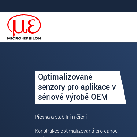
Prejdite priamo na hlavnú navigáciu
Prejdite priamo na obsah
Ihre Anfrage zu: Industrial 
Optimalizované
Titul
*
senzory pro aplikace v
sériové výrobě OEM
Krstné meno
*
Priezvisko
*
Přesná a stabilní měření
Spoločnosť
*
Konstrukce optimalizovaná pro danou
Ulica