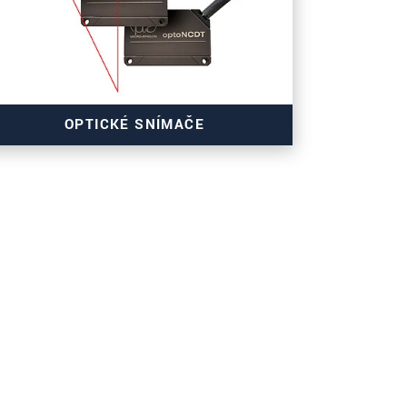
OPTICKÉ SNÍMAČE
Přesné a rychlé
Velké množství měřicích rozsahů
Ideální pro sériové aplikace v automatizaci