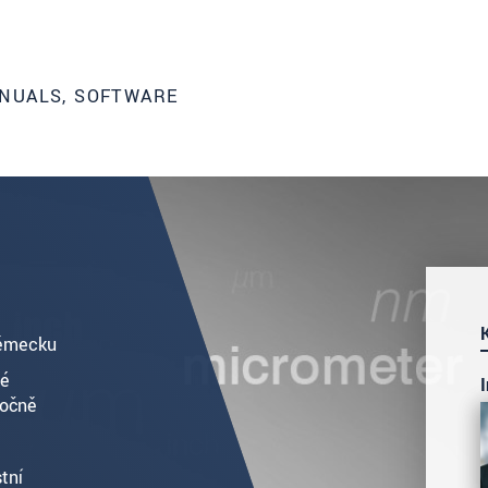
NUALS, SOFTWARE
Německu
bé
ročně
tní