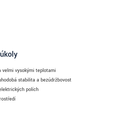
 úkoly
a velmi vysokými teplotami
hodobá stabilita a bezúdržbovost
lektrických polích
ostředí