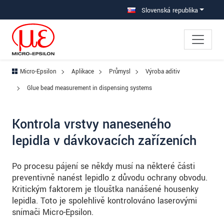
Prejdite priamo na hlavnú navigáciu
Prejdite priamo na obsah
Prejsť na vedľajšiu navigáciu
Slovenská republika
Micro-Epsilon
Aplikace
Průmysl
Výroba aditiv
Glue bead measurement in dispensing systems
Kontrola vrstvy naneseného
lepidla v dávkovacích zařízeních
Po procesu pájení se někdy musí na některé části
preventivně nanést lepidlo z důvodu ochrany obvodu.
Kritickým faktorem je tloušťka nanášené housenky
lepidla. Toto je spolehlivě kontrolováno laserovými
snímači Micro-Epsilon.