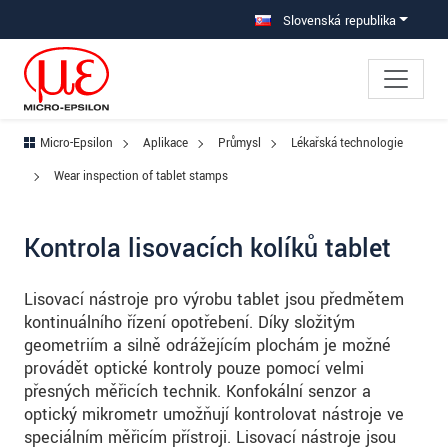
Prejdite priamo na hlavnú navigáciu
Prejdite priamo na obsah
Prejsť na vedľajšiu navigáciu
Slovenská republika
Micro-Epsilon
Aplikace
Průmysl
Lékařská technologie
Wear inspection of tablet stamps
Kontrola lisovacích kolíků tablet
Lisovací nástroje pro výrobu tablet jsou předmětem
kontinuálního řízení opotřebení. Díky složitým
geometriím a silně odrážejícím plochám je možné
provádět optické kontroly pouze pomocí velmi
přesných měřicích technik. Konfokální senzor a
optický mikrometr umožňují kontrolovat nástroje ve
speciálním měřicím přístroji. Lisovací nástroje jsou