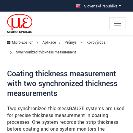
Prejdite priamo na hlavnú navigáciu
Prejdite priamo na obsah
Prejsť na vedľajšiu navigáciu
Slovenská republika
Micro-Epsilon
Aplikace
Průmysl
Kovovýroba
Synchronized thickness measurement
Coating thickness measurement
with two synchronized thickness
measurements
Two synchronized thicknessGAUGE systems are used
for precise thickness measurement in coating
processes. One system records the strip thickness
before coating and one system monitors the