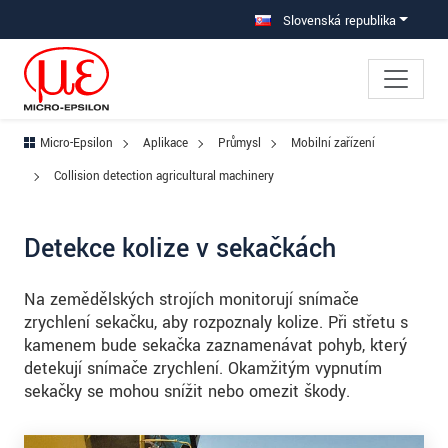
Prejdite priamo na hlavnú navigáciu
Prejdite priamo na obsah
Prejsť na vedľajšiu navigáciu
Slovenská republika
Micro-Epsilon
Aplikace
Průmysl
Mobilní zařízení
Collision detection agricultural machinery
Detekce kolize v sekačkách
Na zemědělských strojích monitorují snímače
zrychlení sekačku, aby rozpoznaly kolize. Při střetu s
kamenem bude sekačka zaznamenávat pohyb, který
detekují snímače zrychlení. Okamžitým vypnutím
sekačky se mohou snížit nebo omezit škody.