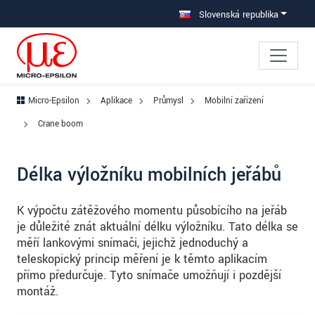
Prejdite priamo na hlavnú navigáciu
Prejdite priamo na obsah
Prejsť na vedľajšiu navigáciu
Slovenská republika
Micro-Epsilon
Aplikace
Průmysl
Mobilní zařízení
Crane boom
Délka výložníku mobilních jeřábů
K výpočtu zátěžového momentu působícího na jeřáb
je důležité znát aktuální délku výložníku. Tato délka se
měří lankovými snímači, jejichž jednoduchý a
teleskopický princip měření je k těmto aplikacím
přímo předurčuje. Tyto snímače umožňují i pozdější
montáž.