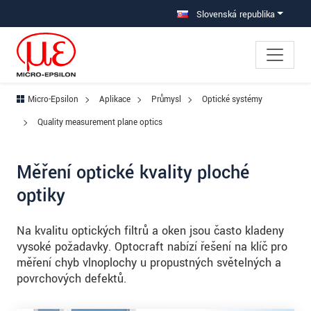
Prejdite priamo na hlavnú navigáciu
Prejdite priamo na obsah
Prejsť na vedľajšiu navigáciu
Slovenská republika
Micro-Epsilon
Aplikace
Průmysl
Optické systémy
Quality measurement plane optics
Měření optické kvality ploché
optiky
Na kvalitu optických filtrů a oken jsou často kladeny
vysoké požadavky. Optocraft nabízí řešení na klíč pro
měření chyb vlnoplochy u propustných světelných a
povrchových defektů.