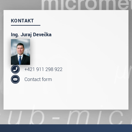
prosím naše
prohlášení o ochraně osobních údajů
ODOSLAŤ SPRÁVU
KONTAKT
Ing. Juraj Devečka
+421 911 298 922
Contact form