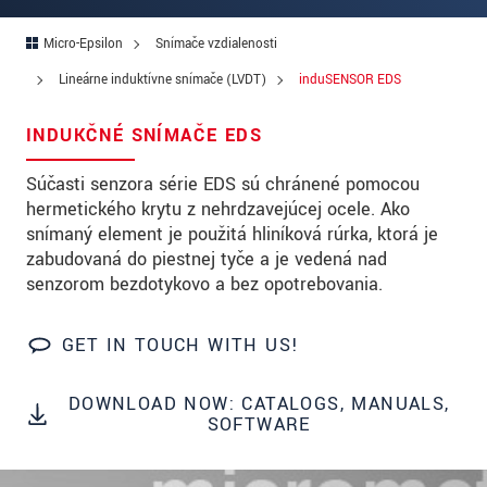
PSČ
Micro-Epsilon
Snímače vzdialenosti
Mesto
*
Lineárne induktívne snímače (LVDT)
induSENSOR EDS
Krajina
*
INDUKČNÉ SNÍMAČE EDS
Telefon
Súčasti senzora série EDS sú chránené pomocou
E-Mail
*
hermetického krytu z nehrdzavejúcej ocele. Ako
snímaný element je použitá hliníková rúrka, ktorá je
Vaša správa
*
zabudovaná do piestnej tyče a je vedená nad
senzorom bezdotykovo a bez opotrebovania.
GET IN TOUCH WITH US!
Please keep me informed about product
innovations by e-mail.
DOWNLOAD NOW: CATALOGS, MANUALS,
SOFTWARE
* Povinné informace
S vašimi údaji zacházíme důvěrně. Přečtěte si