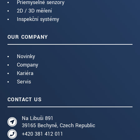
Priemyselné senzory
2D / 3D měření
Inspekční systémy
OUR COMPANY
Novinky
Company
Kariéra
Servis
CONTACT US
Na Libuši 891
39165 Bechyně, Czech Republic
+420 381 412 011