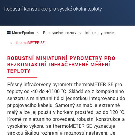
PSČ
Robustní konstrukce pro vysoké okolní teploty
Mesto
*
Krajina
*
Micro-Epsilon
Priemyselné senzory
Infrared pyrometer
thermoMETER SE
Telefon
E-Mail
*
ROBUSTNÍ MINIATURNÍ PYROMETRY PRO
BEZKONTAKTNÍ INFRAČERVENÉ MĚŘENÍ
Vaša správa
*
TEPLOTY
Přesný infračervený pyrometr thermoMETER SE pro
teploty od -40 do +1100 °C. Skládá se z kompaktního
senzoru s miniaturní řídicí jednotkou integrovanou do
Please keep me informed about product
připojovacího kabelu. Samotný snímač je extrémně
innovations by e-mail.
malý a lze jej použít v horkém prostředí až do 120 °C.
Kromě miniaturního provedení, robustní konstrukce a
* Povinné informace
vysokého výkonu se thermoMETER SE vyznačuje
S vašimi údaji zacházíme důvěrně. Přečtěte si
širokou škálou rozhraní a možností nastavení. Je