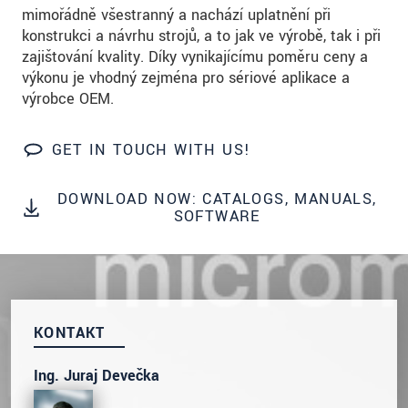
prosím naše
prohlášení o ochraně osobních údajů
mimořádně všestranný a nachází uplatnění při
konstrukci a návrhu strojů, a to jak ve výrobě, tak i při
zajišťování kvality. Díky vynikajícímu poměru ceny a
ODOSLAŤ SPRÁVU
výkonu je vhodný zejména pro sériové aplikace a
výrobce OEM.
GET IN TOUCH WITH US!
DOWNLOAD NOW: CATALOGS, MANUALS,
SOFTWARE
KONTAKT
Ing. Juraj Devečka